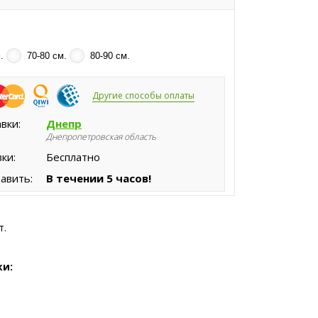
.
70-80 см.
80-90 см.
Другие способы оплаты
вки:
Днепр
Днепропетровская область
ки:
Бесплатно
авить:
В течении 5 часов!
т.
ки: