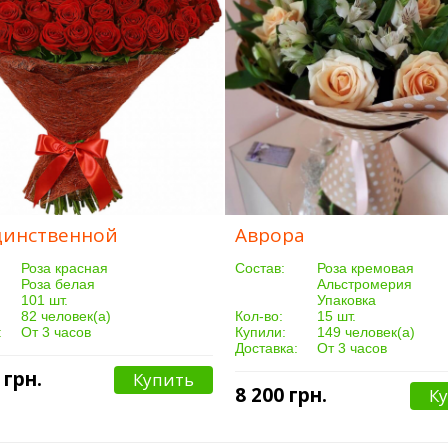
динственной
Аврора
Роза красная
Cостав:
Роза кремовая
Роза белая
Альстромерия
101 шт.
Упаковка
82 человек(а)
Кол-во:
15 шт.
:
От 3 часов
Купили:
149 человек(а)
Доставка:
От 3 часов
 грн.
Купить
8 200 грн.
К