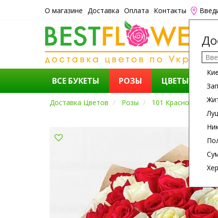
О магазине
Доставка
Оплата
Контакты
Введ
До
Ки
ВСЕ БУКЕТЫ
РОЗЫ
ЦВЕТЫ
К
За
Жи
Доставка Цветов
Розы
101 Красно-Белая 
Лу
Ни
По
Су
Хе