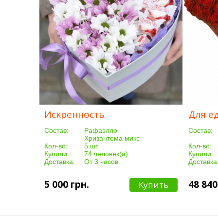
Искренность
Для е
Cостав:
Рафаэлло
Cостав:
Хризантема микс
Кол-во:
5 шт.
Кол-во:
Купили:
74 человек(а)
Купили:
Доставка:
От 3 часов
Доставка
5 000 грн.
48 840
Купить