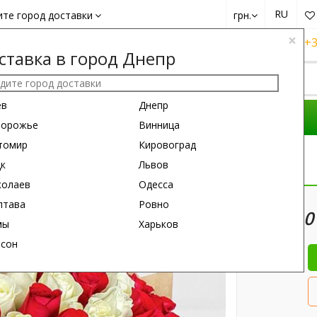
RU
ите город доставки
грн.
×
+38 (050)
162 6660
+38 (063)
161 6660
+3
ставка в город Днепр
ев
Днепр
ОМПОЗИЦИИ
ПОВОД
ПОДАРКИ
порожье
Винница
томир
Кировоград
Роза
цк
Львов
колаев
Одесса
70 см
60 см
лтава
Ровно
10
мы
Харьков
рсон