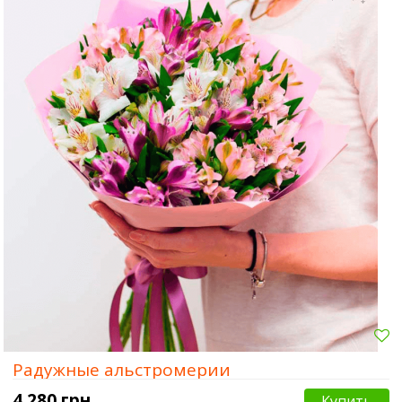
Сумы
Харьков
Херсон
Радужные альстромерии
4 280 грн.
Купить