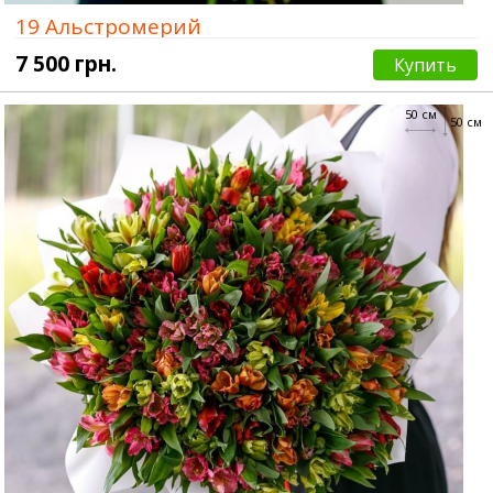
19 Альстромерий
7 500 грн.
Купить
50 см
50 см