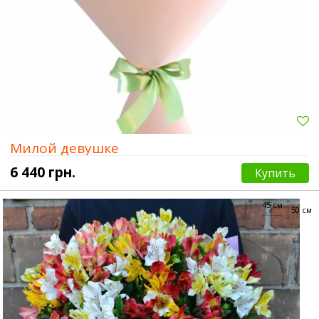
Милой девушке
6 440 грн.
Купить
45 см
50 см