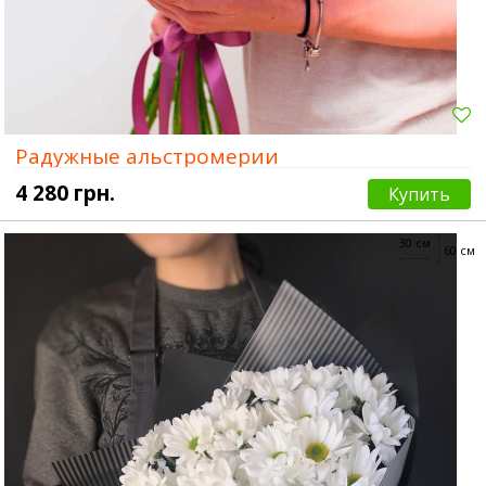
Радужные альстромерии
4 280 грн.
Купить
30 см
60 см