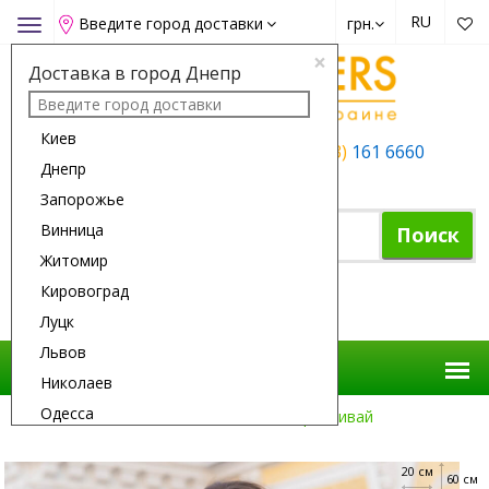
RU
Введите город доставки
грн.
Toggle
navigation
×
Доставка в город Днепр
Киев
+38 (050)
162 6660
+38 (063)
161 6660
Днепр
+38 (067)
165 6660
Запорожье
Винница
Поиск
Житомир
Кировоград
Корзина покупок
Луцк
Львов
Николаев
Одесса
Доставка Цветов
Повод
Выздоравливай
Полтава
20 см
Ровно
60 см