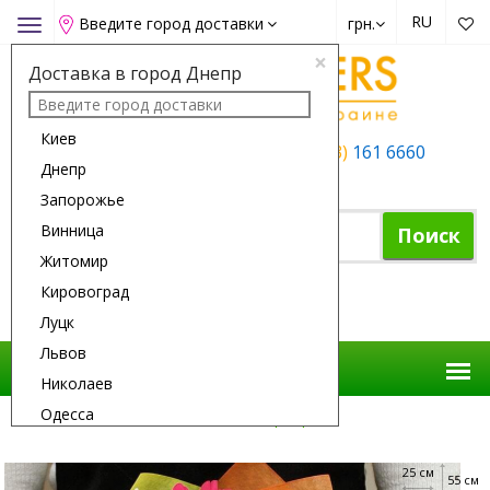
RU
Введите город доставки
грн.
Toggle
navigation
×
Доставка в город Днепр
Киев
+38 (050)
162 6660
+38 (063)
161 6660
Днепр
+38 (067)
165 6660
Запорожье
Винница
Поиск
Житомир
Кировоград
Корзина покупок
Луцк
Львов
Николаев
Одесса
Доставка Цветов
Цветы
Герберы
Полтава
25 см
Ровно
55 см