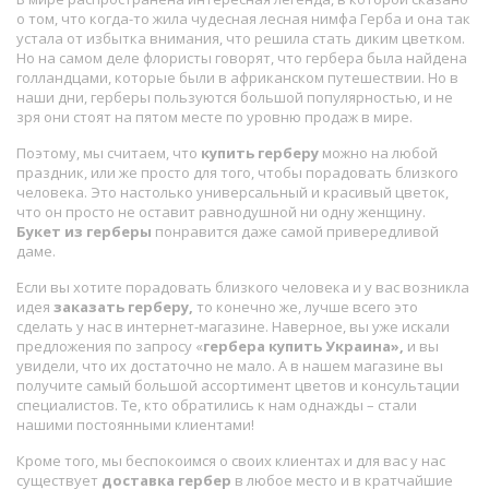
о том, что когда-то жила чудесная лесная нимфа Герба и она так
устала от избытка внимания, что решила стать диким цветком.
Но на самом деле флористы говорят, что гербера была найдена
голландцами, которые были в африканском путешествии. Но в
наши дни, герберы пользуются большой популярностью, и не
зря они стоят на пятом месте по уровню продаж в мире.
Поэтому, мы считаем, что
купить герберу
можно на любой
праздник, или же просто для того, чтобы порадовать близкого
человека. Это настолько универсальный и красивый цветок,
что он просто не оставит равнодушной ни одну женщину.
Букет из герберы
понравится даже самой привередливой
даме.
Если вы хотите порадовать близкого человека и у вас возникла
идея
заказать герберу,
то конечно же, лучше всего это
сделать у нас в интернет-магазине. Наверное, вы уже искали
предложения по запросу «
гербера купить Украина»,
и вы
увидели, что их достаточно не мало. А в нашем магазине вы
получите самый большой ассортимент цветов и консультации
специалистов. Те, кто обратились к нам однажды – стали
нашими постоянными клиентами!
Кроме того, мы беспокоимся о своих клиентах и для вас у нас
существует
доставка гербер
в любое место и в кратчайшие