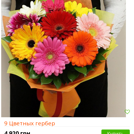
Сумы
Харьков
Херсон
9 Цветных гербер
4 920 грн.
Купить