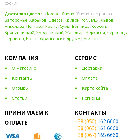
сроки!
Доставка цветов
в
Киеве
,
Днепр
(Днепропетровск),
Запорожье
,
Харьков
,
Одесса
,
Кривой Рог
,
Луцк
,
Львов
,
Николаев
,
Полтава
,
Ровно
,
Сумы
,
Винница
,
Херсон
,
Кропивницкий
,
Хмельницкий
,
Житомир
,
Черкассы
,
Черновцы
,
Чернигов
,
Ивано-Франковск
и
другие регионы
.
КОМПАНИЯ
СЕРВИС
О магазине
Доставка
Контакты
Оплата
Отзывы
Карта сайта
Статьи
Регионы
ПРИНИМАЕМ К
КОНТАКТЫ
+38 (050)
162 6660
ОПЛАТЕ
+38 (063)
161 6660
+38 (067)
165 6660