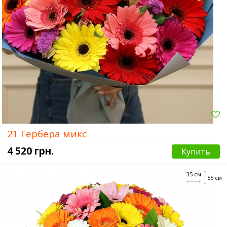
21 Гербера микс
4 520 грн.
Купить
35 см
55 см