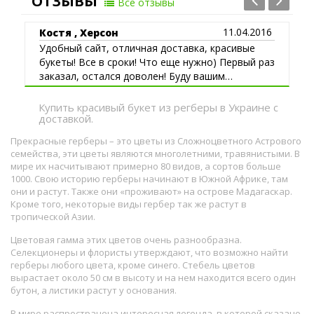
ОТЗЫВЫ
Все отзывы
11.04.2016
Костя , Херсон
Удобный сайт, отличная доставка, красивые
букеты! Все в сроки! Что еще нужно) Первый раз
заказал, остался доволен! Буду вашим
постоянным клиентом!
Купить красивый букет из регберы в Украине с
доставкой.
Прекрасные герберы – это цветы из Сложноцветного Астрового
семейства, эти цветы являются многолетними, травянистыми. В
мире их насчитывают примерно 80 видов, а сортов больше
1000. Свою историю герберы начинают в Южной Африке, там
они и растут. Также они «проживают» на острове Мадагаскар.
Кроме того, некоторые виды гербер так же растут в
тропической Азии.
Цветовая гамма этих цветов очень разнообразна.
Селекционеры и флористы утверждают, что возможно найти
герберы любого цвета, кроме синего. Стебель цветов
вырастает около 50 см в высоту и на нем находится всего один
бутон, а листики растут у основания.
В мире распространена интересная легенда, в которой сказано