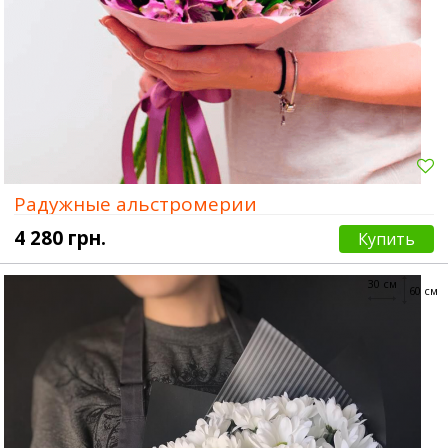
Радужные альстромерии
4 280 грн.
Купить
30 см
60 см