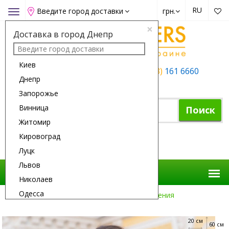
RU
Введите город доставки
грн.
Toggle
navigation
×
Доставка в город Днепр
Киев
+38 (050)
162 6660
+38 (063)
161 6660
Днепр
+38 (067)
165 6660
Запорожье
Винница
Поиск
Житомир
Кировоград
Корзина покупок
Луцк
Львов
Николаев
Одесса
Доставка Цветов
Повод
День Рождения
Полтава
20 см
Ровно
60 см