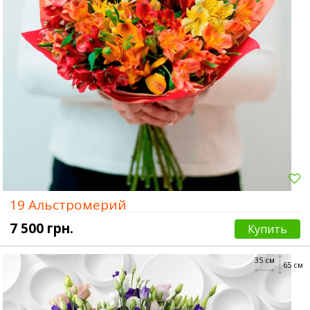
19 Альстромерий
7 500 грн.
Купить
35 см
65 см