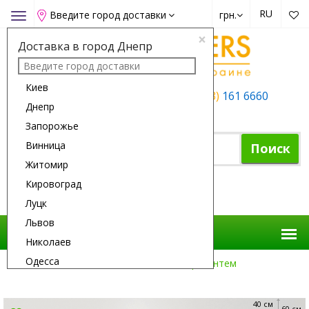
RU
Введите город доставки
грн.
Toggle
navigation
×
Доставка в город Днепр
Киев
+38 (050)
162 6660
+38 (063)
161 6660
Днепр
+38 (067)
165 6660
Запорожье
Винница
Поиск
Житомир
Кировоград
Корзина покупок
Луцк
Львов
Николаев
Одесса
Доставка Цветов
Цветы
15 Хризантем
Полтава
Ровно
40 см
60 см