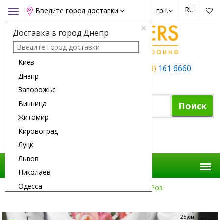
RU
Введите город доставки
грн.
Toggle
navigation
×
Доставка в город Днепр
Киев
+38 (050)
162 6660
+38 (063)
161 6660
Днепр
+38 (067)
165 6660
Запорожье
Винница
Поиск
Житомир
Кировоград
Корзина покупок
Луцк
Львов
Николаев
Одесса
Доставка Цветов
Розы
19 Белых Роз
Полтава
Ровно
25 см
60 см