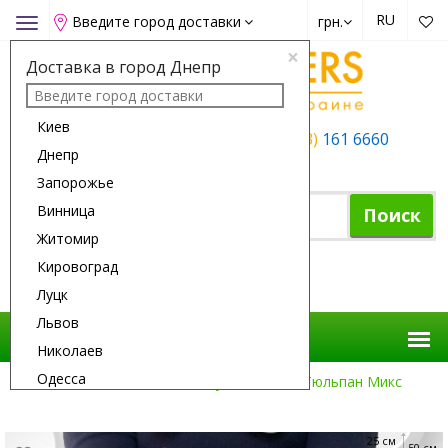
RU
Введите город доставки
грн.
Toggle
navigation
×
Доставка в город Днепр
Киев
+38 (050)
162 6660
+38 (063)
161 6660
Днепр
+38 (067)
165 6660
Запорожье
Винница
Поиск
Житомир
Кировоград
Корзина покупок
Луцк
Львов
Николаев
Одесса
Доставка Цветов
Все Букеты
21 Тюльпан Микс
Полтава
Ровно
25 см
50 см