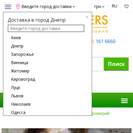
RU
Введите город доставки
грн.
Toggle
navigation
×
Доставка в город Днепр
Киев
+38 (050)
162 6660
+38 (063)
161 6660
Днепр
+38 (067)
165 6660
Запорожье
Винница
Поиск
Житомир
Кировоград
Корзина покупок
Луцк
Львов
Николаев
Одесса
Доставка Цветов
Цветы
25 Альстромерий
Полтава
Ровно
40 см
50 см