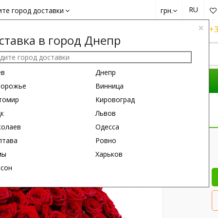
RU
ите город доставки
грн.
×
+38 (050)
162 6660
+38 (063)
161 6660
+3
ставка в город Днепр
ев
Днепр
ОМПОЗИЦИИ
ПОВОД
ПОДАРКИ
порожье
Винница
томир
Кировоград
цк
Львов
колаев
Одесса
80 см
60 см
лтава
Ровно
мы
Харьков
рсон