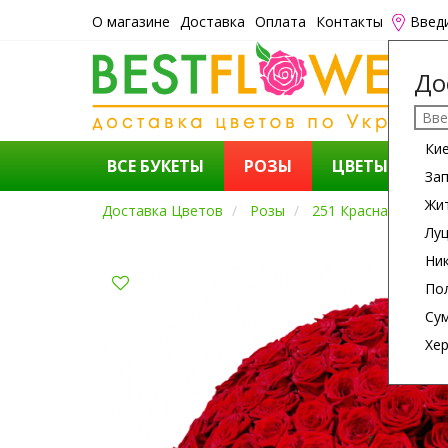
О магазине
Доставка
Оплата
Контакты
Введ
До
Ки
ВСЕ БУКЕТЫ
РОЗЫ
ЦВЕТЫ
К
За
Жи
Доставка Цветов
Розы
251 Красная Роза
Лу
Ни
По
Су
Хе