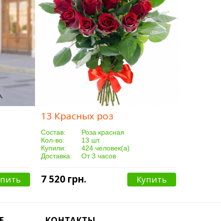
13 Красных роз
Cостав:
Роза красная
Кол-во:
13 шт.
Купили:
424 человек(а)
Доставка:
От 3 часов
7 520 грн.
упить
Купить
Е
КОНТАКТЫ