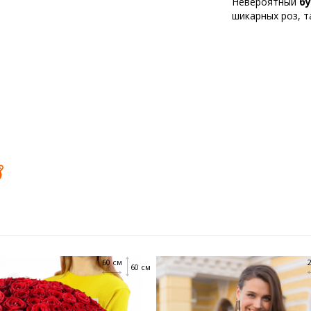
Невероятный
бу
шикарных роз, т
60 см
60 см