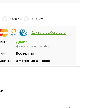
.
70-80 см.
80-90 см.
Другие способы оплаты
вки:
Днепр
Днепропетровская область
ки:
Бесплатно
авить:
В течении 5 часов!
ки: