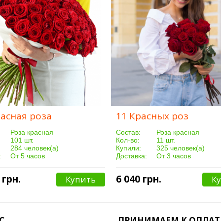
расная роза
11 Красных роз
Роза красная
Cостав:
Роза красная
101 шт.
Кол-во:
11 шт.
284 человек(а)
Купили:
325 человек(а)
:
От 5 часов
Доставка:
От 3 часов
 грн.
6 040 грн.
Купить
К
С
ПРИНИМАЕМ К ОПЛАТ