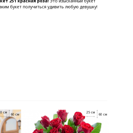
кет 251 красная роза!
Это изысканный букет
аким букет получиться удивить любую девушку!
20 см
25 см
60 см
60 см