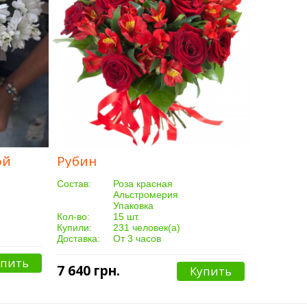
ой
Рубин
Cостав:
Роза красная
Альстромерия
Упаковка
Кол-во:
15 шт.
Купили:
231 человек(а)
Доставка:
От 3 часов
упить
7 640 грн.
Купить