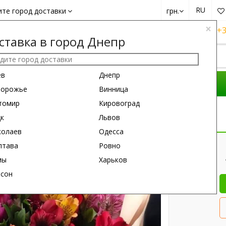
RU
ите город доставки
грн.
×
+38 (050)
162 6660
+38 (063)
161 6660
+3
ставка в город Днепр
ев
Днепр
ОМПОЗИЦИИ
ПОВОД
ПОДАРКИ
порожье
Винница
томир
Кировоград
цк
Львов
колаев
Одесса
45 см
60 см
лтава
Ровно
мы
Харьков
рсон