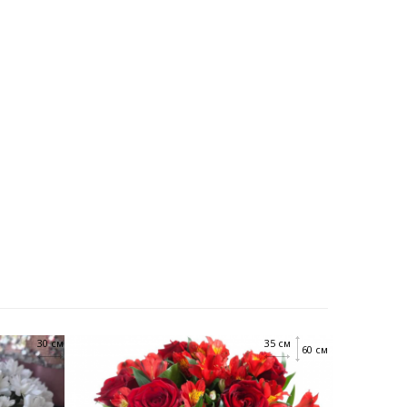
30 см
35 см
60 см