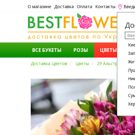
О магазине
Доставка
Оплата
Контакты
Введ
До
Ки
ВСЕ БУКЕТЫ
РОЗЫ
ЦВЕТЫ
К
За
Жи
Доставка Цветов
Цветы
29 Альстромерий
Лу
Ни
По
Су
Хе