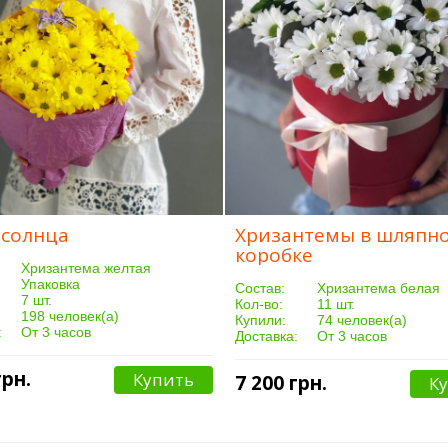
 солнца
Хризантемы в шляпн
коробке
Хризантема желтая
Упаковка
Cостав:
Хризантема белая
7 шт.
Кол-во:
11 шт.
198 человек(а)
Купили:
74 человек(а)
:
От 3 часов
Доставка:
От 3 часов
грн.
Купить
7 200 грн.
К