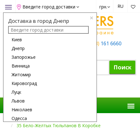
RU
Введите город доставки
грн.
Toggle
navigation
×
Доставка в город Днепр
Киев
+38 (050)
162 6660
+38 (063)
161 6660
Днепр
+38 (067)
165 6660
Запорожье
Винница
Поиск
Житомир
Кировоград
Корзина покупок
Луцк
Львов
Николаев
Одесса
Доставка Цветов
Нет В Наличии
35 Бело-Желтых Тюльпанов В Коробке
Полтава
Ровно