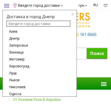
RU
Введите город доставки
грн.
Toggle
navigation
×
Доставка в город Днепр
Киев
+38 (050)
162 6660
+38 (063)
161 6660
Днепр
+38 (067)
165 6660
Запорожье
Винница
Поиск
Житомир
Кировоград
Корзина покупок
Луцк
Львов
Николаев
Одесса
Доставка Цветов
Композиции
51 Розовая Роза В Коробке
Полтава
Ровно