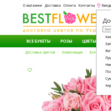
О магазине
Доставка
Оплата
Контакты
Введ
До
Ки
ВСЕ БУКЕТЫ
РОЗЫ
ЦВЕТЫ
К
За
Жи
Доставка Цветов
Композиции
Все Для Теб
Лу
Ни
По
Су
Хе