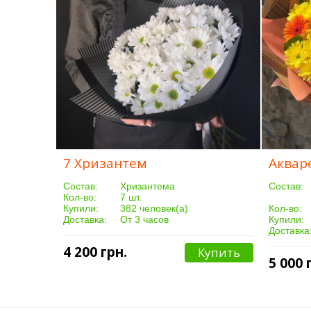
7 Хризантем
Аквар
Cостав:
Хризантема
Cостав:
Кол-во:
7 шт.
Купили:
382 человек(а)
Кол-во:
Доставка:
От 3 часов
Купили:
Доставка
4 200 грн.
Купить
5 000 