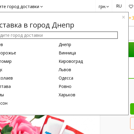
RU
ите город доставки
грн.
×
+38 (050)
162 6660
+38 (063)
161 6660
+3
ставка в город Днепр
ев
Днепр
ОМПОЗИЦИИ
ПОВОД
ПОДАРКИ
порожье
Винница
томир
Кировоград
я
цк
Львов
колаев
Одесса
25 см
25 см
лтава
Ровно
мы
Харьков
рсон