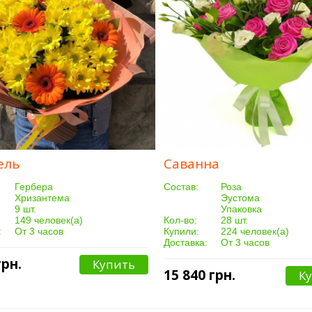
ель
Саванна
Гербера
Cостав:
Роза
Хризантема
Эустома
9 шт.
Упаковка
149 человек(а)
Кол-во:
28 шт.
:
От 3 часов
Купили:
224 человек(а)
Доставка:
От 3 часов
грн.
Купить
15 840 грн.
К