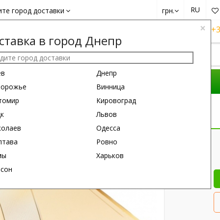
RU
ите город доставки
грн.
×
+38 (050)
162 6660
+38 (063)
161 6660
+3
ставка в город Днепр
ев
Днепр
ОМПОЗИЦИИ
ПОВОД
ПОДАРКИ
порожье
Винница
томир
Кировоград
цк
Львов
колаев
Одесса
лтава
Ровно
мы
Харьков
рсон