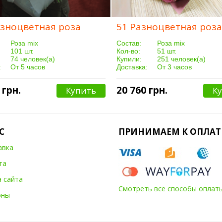
азноцветная роза
51 Разноцветная роза
Роза mix
Cостав:
Роза mix
101 шт.
Кол-во:
51 шт.
74 человек(а)
Купили:
251 человек(а)
:
От 5 часов
Доставка:
От 3 часов
 грн.
20 760 грн.
Купить
К
С
ПРИНИМАЕМ К ОПЛАТ
авка
та
а сайта
Смотреть все способы оплат
оны