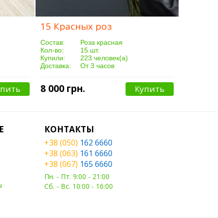
15 Красных роз
Cостав:
Роза красная
Кол-во:
15 шт.
Купили:
223 человек(а)
Доставка:
От 3 часов
8 000 грн.
упить
Купить
Е
КОНТАКТЫ
+38 (050)
162 6660
+38 (063)
161 6660
+38 (067)
165 6660
Пн. - Пт. 9:00 - 21:00
ы
Сб. - Вс. 10:00 - 16:00