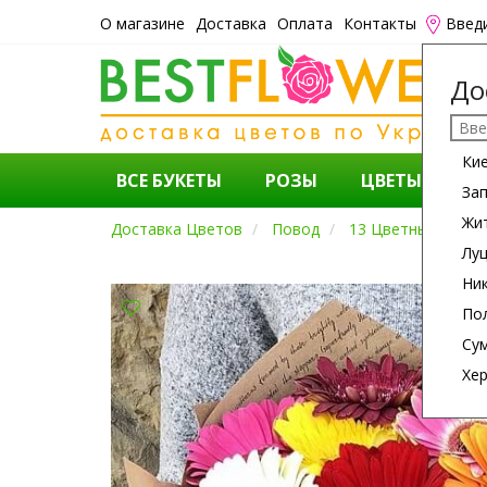
О магазине
Доставка
Оплата
Контакты
Введ
До
Ки
ВСЕ БУКЕТЫ
РОЗЫ
ЦВЕТЫ
К
За
Жи
Доставка Цветов
Повод
13 Цветных Гербе
Лу
Ни
По
Су
Хе