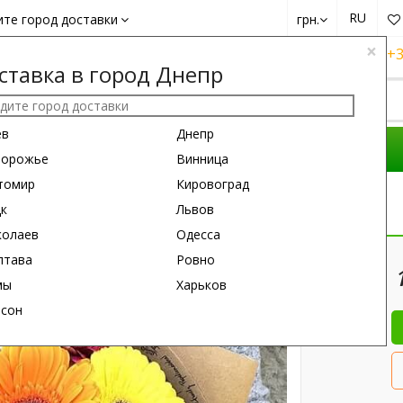
RU
ите город доставки
грн.
×
+38 (050)
162 6660
+38 (063)
161 6660
+3
ставка в город Днепр
ев
Днепр
ОМПОЗИЦИИ
ПОВОД
ПОДАРКИ
порожье
Винница
томир
Кировоград
р
цк
Львов
колаев
Одесса
35 см
55 см
лтава
Ровно
мы
Харьков
рсон