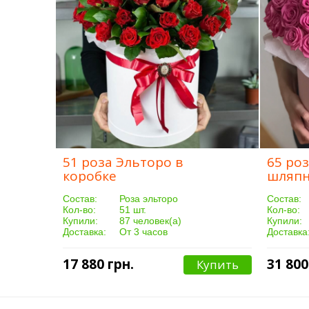
51 роза Эльторо в
65 ро
коробке
шляпн
Cостав:
Роза эльторо
Cостав:
Кол-во:
51 шт.
Кол-во:
Купили:
87 человек(а)
Купили:
Доставка:
От 3 часов
Доставка
17 880 грн.
31 800
Купить