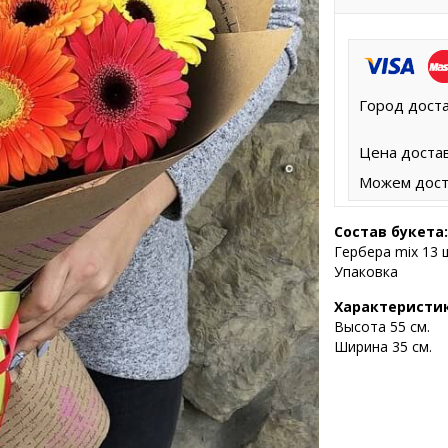
Город доста
Цена достав
Можем дост
Состав букета:
Гербера mix 13 
Упаковка
Характеристи
Высота 55 с
м.
Ширина 35 см.