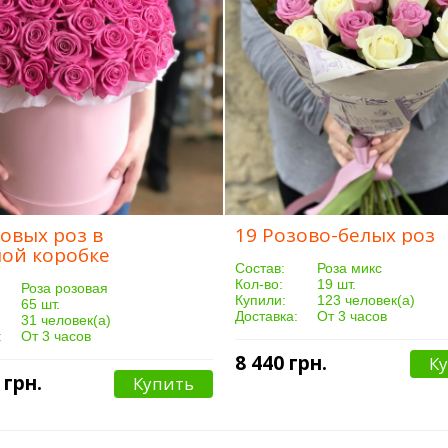
зовых роз в
19 Розово-белых роз
ой коробке
Cостав:
Роза микс
Кол-во:
19 шт.
Роза розовая
Купили:
123 человек(а)
65 шт.
Доставка:
От 3 часов
31 человек(а)
:
От 3 часов
8 440 грн.
К
 грн.
Купить