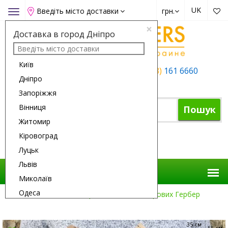
UK
Введіть місто доставки
грн.
Toggle
navigation
×
Доставка в город Дніпро
Київ
+38 (050)
162 6660
+38 (063)
161 6660
Дніпро
+38 (067)
165 6660
Запоріжжя
Вінниця
Пошук
Житомир
Кіровоград
Кошик
Луцьк
Львів
Миколаїв
Одеса
Доставка Квітів
Привід
13 Кольорових Гербер
Полтава
Рівне
35 см
55 см