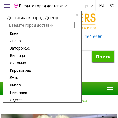
RU
Введите город доставки
грн.
Toggle
navigation
×
Доставка в город Днепр
Киев
+38 (050)
162 6660
+38 (063)
161 6660
Днепр
+38 (067)
165 6660
Запорожье
Винница
Поиск
Житомир
Кировоград
Корзина покупок
Луцк
Львов
Николаев
Одесса
Доставка Цветов
Розы
15 Белых Роз
Полтава
Ровно
25 см
60 см