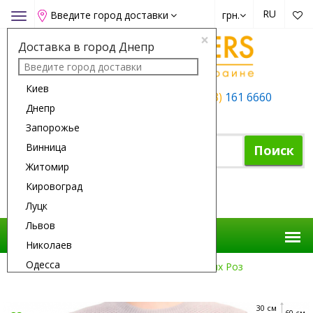
RU
Введите город доставки
грн.
Toggle
navigation
×
Доставка в город Днепр
Киев
+38 (050)
162 6660
+38 (063)
161 6660
Днепр
+38 (067)
165 6660
Запорожье
Винница
Поиск
Житомир
Кировоград
Корзина покупок
Луцк
Львов
Николаев
Одесса
Доставка Цветов
Розы
25 Розовых Роз
Полтава
Ровно
30 см
60 см