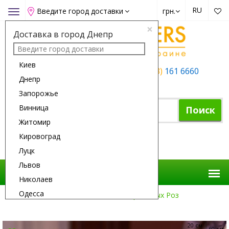
RU
Введите город доставки
грн.
Toggle
navigation
×
Доставка в город Днепр
Киев
+38 (050)
162 6660
+38 (063)
161 6660
Днепр
+38 (067)
165 6660
Запорожье
Винница
Поиск
Житомир
Кировоград
Корзина покупок
Луцк
Львов
Николаев
Одесса
Доставка Цветов
Розы
9 Кремовых Роз
Полтава
Ровно
20 см
60 см