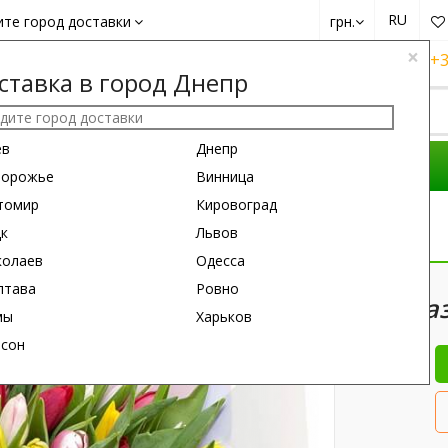
RU
ите город доставки
грн.
×
+38 (050)
162 6660
+38 (063)
161 6660
+3
ставка в город Днепр
ев
Днепр
ОМПОЗИЦИИ
ПОВОД
ПОДАРКИ
порожье
Винница
томир
Кировоград
тных Тюльпанов
цк
Львов
колаев
Одесса
60 см
50 см
лтава
Ровно
75 Ра
мы
Харьков
рсон