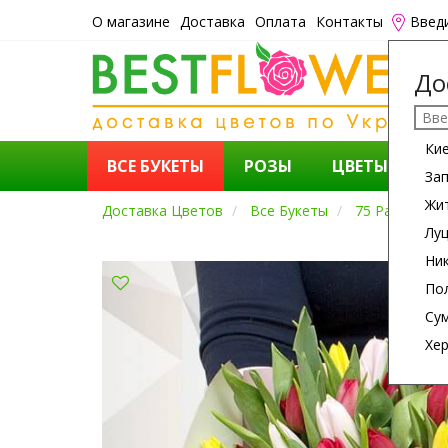
О магазине
Доставка
Оплата
Контакты
Введ
До
Ки
ВСЕ БУКЕТЫ
РОЗЫ
ЦВЕТЫ
К
За
Жи
Доставка Цветов
Все Букеты
75 Разноцве
Лу
Ни
По
Су
Хе