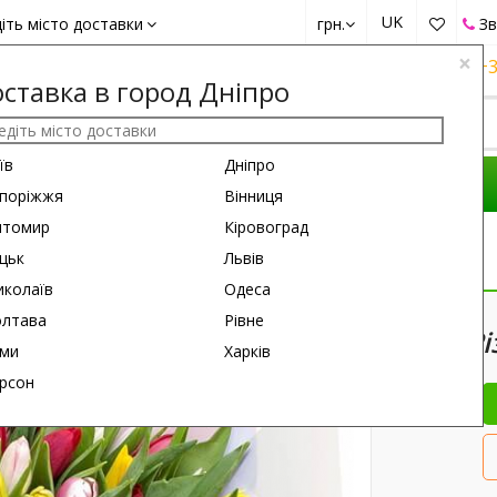
UK
іть місто доставки
грн.
Зв
×
+38 (050)
162 6660
+38 (063)
161 6660
+3
ставка в город Дніпро
їв
Дніпро
КОМПОЗИЦІЇ
ПРИВІД
ПОДАРУНКИ
поріжжя
Вінниця
итомир
Кіровоград
 Тюльпанів
цьк
Львів
колаїв
Одеса
60 см
50 см
лтава
Рівне
75 Р
ми
Харків
рсон