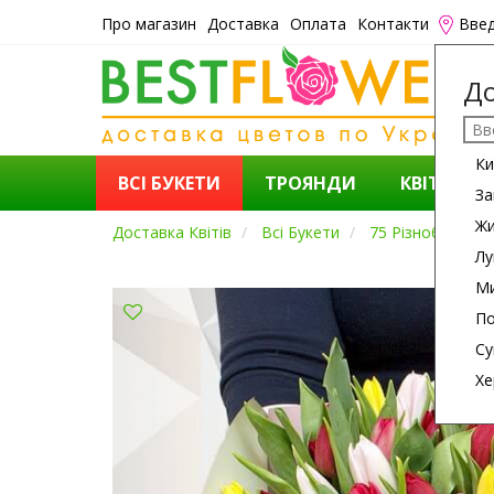
Про магазин
Доставка
Оплата
Контакти
Введ
До
Ки
ВСІ БУКЕТИ
ТРОЯНДИ
КВІТИ
За
Ж
Доставка Квітів
Всі Букети
75 Різнобарвни[
Лу
Ми
По
Су
Хе