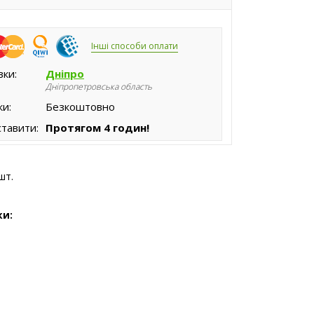
Інші способи оплати
вки:
Дніпро
Дніпропетровська область
ки:
Безкоштовно
тавити:
Протягом 4 годин!
шт.
ки: