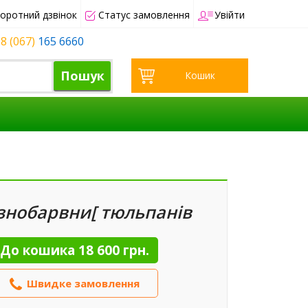
оротний дзвінок
Статус замовлення
Увійти
8 (067)
165 6660
Пошук
Кошик
ізнобарвни[ тюльпанів
До кошика
18 600 грн.
Швидке замовлення