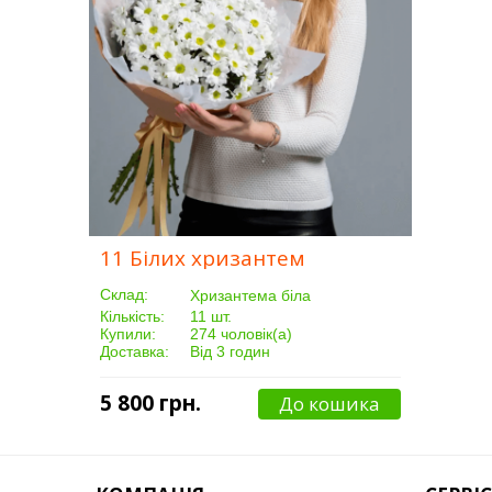
11 Білих хризантем
Склад:
Хризантема біла
Кількість:
11 шт.
Купили:
274 чоловік(а)
Доставка:
Від 3 годин
5 800 грн.
До кошика