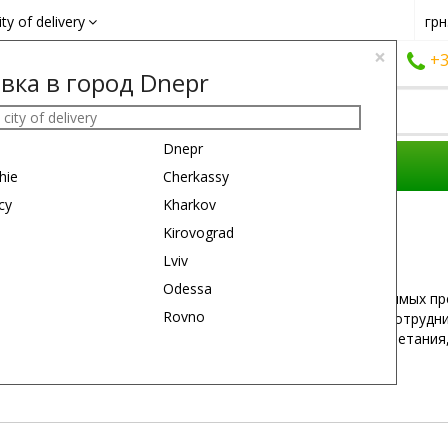
ity of delivery
грн
×
+38 (050)
162 6660
+38 (063)
161 6660
+3
вка в город Dnepr
Dnepr
COMPOSITIONS
REASON
GIFTS
hie
Cherkassy
cy
Kharkov
Kirovograd
Lviv
Odessa
м самой лучшей Украинской компании,В силу непреодолимых пре
Rovno
здник торжества ЛЮБВИ,С каким пониманием отнеслись сотрудн
жайший поклон и признательност ь, вашей фирме процветания,а