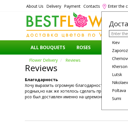
About Us
Delivery
Payment
Contacts
Enter the c
Доста
Kiev
ALL BOUQUETS
ROSES
FLOWERS
Zaporoz
Chernov
Flower Delivery
Reviews
Reviews
Kherson
Lutsk
Благодарность
Nikolaev
Хочу выразить огромную благодарность сотрудника
Poltava
родных,но как же хотелось сделать приятно в пра
роз был доставлен именно на церемонию.От души ни
Sumi