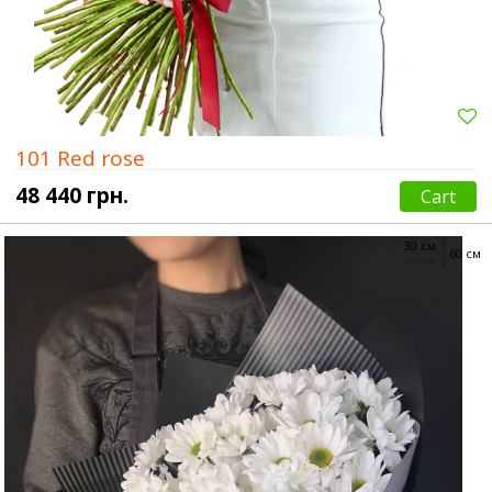
101 Red rose
48 440 грн.
Cart
30 см
60 см