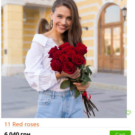
Poltava
Rovno
Sumi
11 Red roses
6 040 грн.
Cart