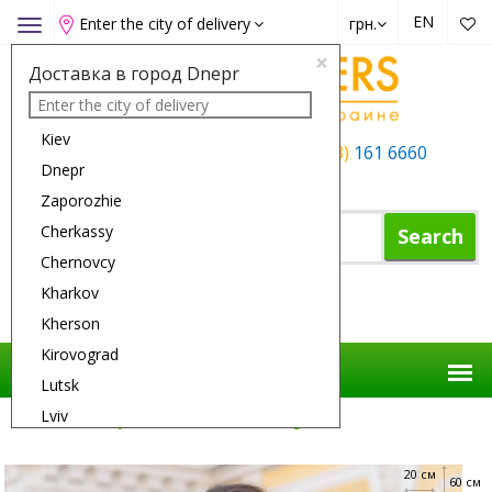
EN
Enter the city of delivery
грн.
Toggle
navigation
×
Доставка в город Dnepr
Kiev
+38 (050)
162 6660
+38 (063)
161 6660
Dnepr
+38 (067)
165 6660
Zaporozhie
Cherkassy
Search
Chernovcy
Kharkov
Shopping Cart
Kherson
Kirovograd
Lutsk
Lviv
Flower Delivery
Reason
Wedding
Nikolaev
20 см
Odessa
60 см