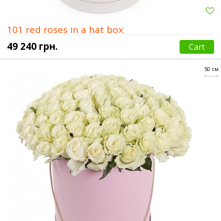
101 red roses in a hat box
49 240 грн.
Cart
50 см