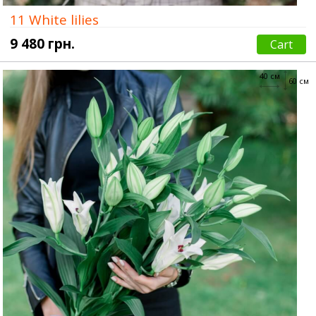
11 White lilies
9 480 грн.
Cart
40 см
60 см