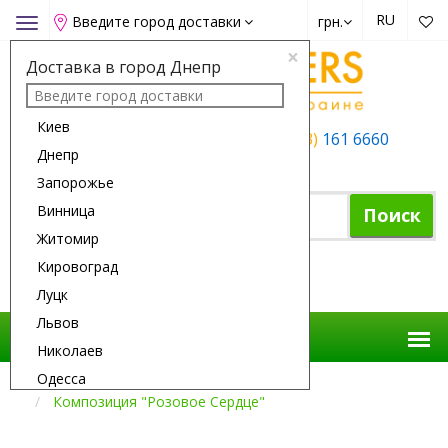
RU
Введите город доставки
грн.
Toggle
navigation
×
Доставка в город Днепр
Киев
+38 (050)
162 6660
+38 (063)
161 6660
Днепр
+38 (067)
165 6660
Запорожье
Винница
Поиск
Житомир
Кировоград
Корзина покупок
Луцк
Львов
Николаев
Одесса
Доставка Цветов
Композиции
Композиция "Розовое Сердце"
Полтава
Ровно