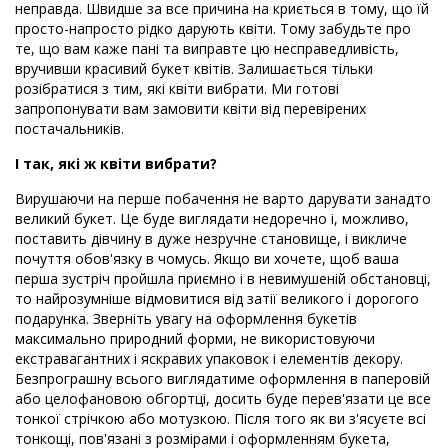
неправда. Швидше за все причина на криється в тому, що їй
просто-напросто рідко дарують квіти. Тому забудьте про
те, що вам каже пані та виправте цю несправедливість,
вручивши красивий букет квітів. Залишається тільки
розібратися з тим, які квіти вибрати. Ми готові
запропонувати вам замовити квіти від перевірених
постачальників.
І так, які ж квіти вибрати?
Вирушаючи на перше побачення не варто дарувати занадто
великий букет. Це буде виглядати недоречно і, можливо,
поставить дівчину в дуже незручне становище, і викличе
почуття обов'язку в чомусь. Якщо ви хочете, щоб ваша
перша зустріч пройшла приємно і в невимушеній обстановці,
то найрозумніше відмовитися від затії великого і дорогого
подарунка. Зверніть увагу на оформлення букетів
максимально природний форми, не використовуючи
екстравагантних і яскравих упаковок і елементів декору.
Безпрограшну всього виглядатиме оформлення в паперовій
або целофановою обгортці, досить буде перев'язати це все
тонкої стрічкою або мотузкою. Після того як ви з'ясуєте всі
тонкощі, пов'язані з розмірами і оформленням букета,