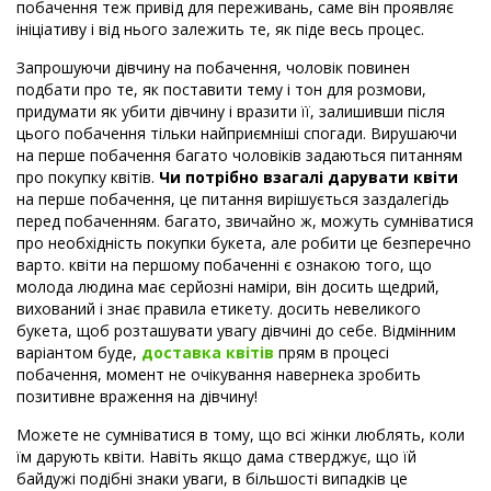
побачення теж привід для переживань, саме він проявляє
ініціативу і від нього залежить те, як піде весь процес.
Запрошуючи дівчину на побачення, чоловік повинен
подбати про те, як поставити тему і тон для розмови,
придумати як убити дівчину і вразити її, залишивши після
цього побачення тільки найприємніші спогади. Вирушаючи
на перше побачення багато чоловіків задаються питанням
про покупку квітів.
Чи потрібно взагалі дарувати квіти
на перше побачення, це питання вирішується заздалегідь
перед побаченням. багато, звичайно ж, можуть сумніватися
про необхідність покупки букета, але робити це безперечно
варто. квіти на першому побаченні є ознакою того, що
молода людина має серйозні наміри, він досить щедрий,
вихований і знає правила етикету. досить невеликого
букета, щоб розташувати увагу дівчині до себе. Відмінним
варіантом буде,
доставка квітів
прям в процесі
побачення, момент не очікування навернека зробить
позитивне враження на дівчину!
Можете не сумніватися в тому, що всі жінки люблять, коли
їм дарують квіти. Навіть якщо дама стверджує, що їй
байдужі подібні знаки уваги, в більшості випадків це