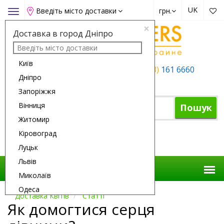
UK
Введіть місто доставки
грн.
Toggle
navigation
×
Доставка в город Дніпро
Київ
+38 (050)
162 6660
+38 (063)
161 6660
Дніпро
+38 (067)
165 6660
Запоріжжя
Вінниця
Пошук
Житомир
Кіровоград
Кошик
Луцьк
Львів
Миколаїв
Одеса
Доставка Квітів
Cтатті
Полтава
Як домогтися серця
Рівне