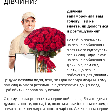
дівчини?
Суми
Харків
Дівчина
запаморочила вам
Херсон
голову, і ви не
знаєте, як домогтися
її розташування?
Потрібно покликати її
на перше побачення і
після цього підготувати
все як слід. Вирушаючи
на перше побачення з
дівчиною, вам слід
знати, що перше
побачення для дівчини -
це дуже важлива подія, втім, як і для молодої людини. Тому
вам слід якомога ретельніше підготуватися до цієї події,
щоб вбити наповал вашу кохану.
Отримуючи запрошення на перше побачення, багато дівчат
думають про те, що надіти, возяться з зачіскою і макіяжем, і
намагаються виглядати просто чарівно. Для чоловіка перше