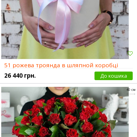
51 рожева троянда в шляпной коробці
26 440 грн.
До кошика
40 см