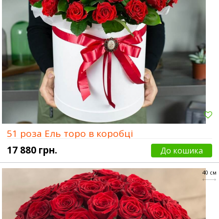
51 роза Ель торо в коробці
17 880 грн.
До кошика
40 см