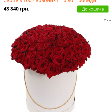
Серце з 100 червоних і 1 білої троянди
48 840 грн.
До кошика
50 см