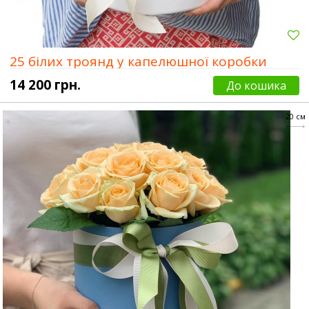
25 білих троянд у капелюшної коробки
14 200 грн.
До кошика
20 см