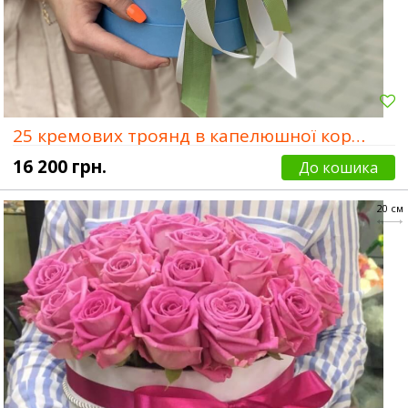
25 кремових троянд в капелюшної коробки
16 200 грн.
До кошика
20 см