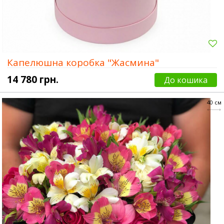
Капелюшна коробка "Жасмина"
14 780 грн.
До кошика
40 см