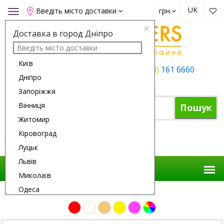
UK
Введіть місто доставки
грн.
Toggle
navigation
×
Доставка в город Дніпро
Київ
+38 (050)
162 6660
+38 (063)
161 6660
Дніпро
+38 (067)
165 6660
Запоріжжя
Вінниця
Пошук
Житомир
Кіровоград
Кошик
Луцьк
Львів
Миколаїв
Одеса
Доставка Квітів
Композиції
Полтава
Рівне