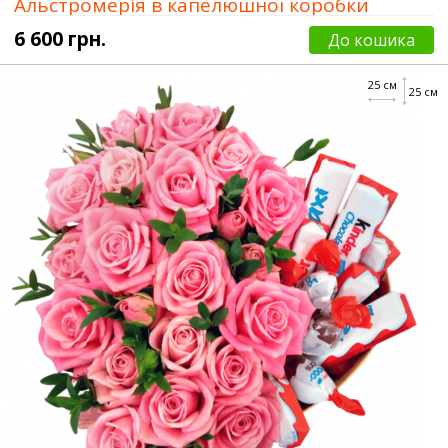
Альстромерія в капелюшної коробки
6 600 грн.
До кошика
25 см
25 см