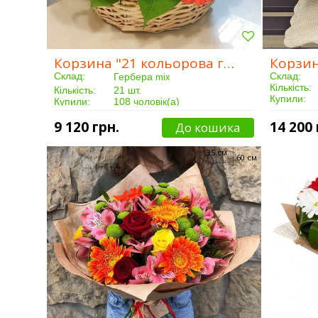
Корзина "21 кольорова гербера"
Склад:
Склад:
Гербера
mix
Кількість:
Кількість:
21 шт.
Купили:
Купили:
108 чоловік(а)
Доставка:
Доставка:
Від 3 годин
9 120 грн.
14 200 
До кошика
35 см
60 см