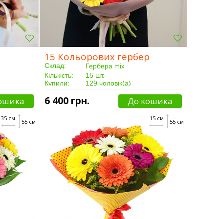
15 Кольорових гербер
Склад:
Гербера
mix
Кількість:
15 шт.
Купили:
129 чоловік(а)
Доставка:
Від 3 годин
6 400 грн.
ошика
До кошика
35 см
15 см
55 см
55 см