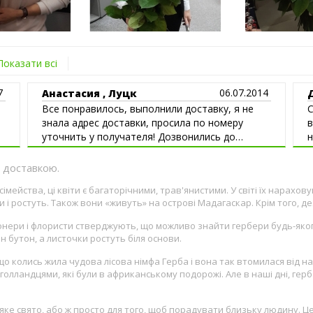
Показати всі
7
06.07.2014
Анастасия , Луцк
Все понравилось, выполнили доставку, я не
С
знала адрес доставки, просила по номеру
в
уточнить у получателя! Дозвонились до
н
получателя,хот ь это было не просто!
г
с
з доставкою.
мейства, ці квіти є багаторічними, трав'янистими. У світі їх нарахов
і ростуть. Також вони «живуть» на острові Мадагаскар. Крім того, дея
онери і флористи стверджують, що можливо знайти гербери будь-якого
н бутон, а листочки ростуть біля основи.
, що колись жила чудова лісова німфа Герба і вона так втомилася від 
олландцями, які були в африканському подорожі. Але в наші дні, ге
ке свято, або ж просто для того, щоб порадувати близьку людину. Це 