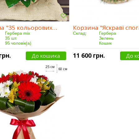
Корзина "35 кольорових гербер"
Корзина "Яскраві спо
Гербера mix
Склад:
Гербера
35 шт.
Зелень
95 чоловік(а)
Кошик
Від 3 годин
Кількість:
25 шт.
Купили:
149 чоловік(а)
грн.
11 600 грн.
До кошика
До к
Доставка:
Від 3 годин
25 см
60 см