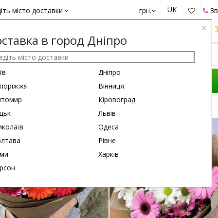
UK
іть місто доставки
грн.
Зв
×
+38 (050)
162 6660
+38 (063)
161 6660
+3
ставка в город Дніпро
їв
Дніпро
КОМПОЗИЦІЇ
ПРИВІД
ПОДАРУНКИ
поріжжя
Вінниця
итомир
Кіровоград
цьк
Львів
35 см
55 см
колаїв
Одеса
лтава
Рівне
ми
Харків
рсон