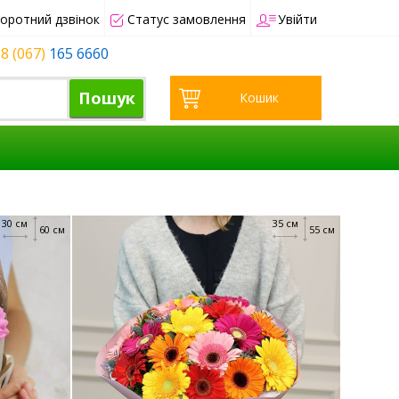
оротний дзвінок
Статус замовлення
Увійти
8 (067)
165 6660
Пошук
Кошик
30 см
35 см
60 см
55 см