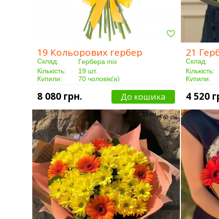
19 Кольорових гербер
21 Гер
Склад:
Склад:
Гербера
mix
Кількість:
19 шт.
Кількість:
Купили:
70 чоловік(а)
Купили:
Доставка:
Від 3 годин
Доставка:
8 080 грн.
4 520 г
До кошика
35 см
60 см