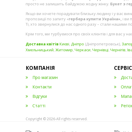
просто не залишить байдужою жодну жінку.
Букет з г
Якщо ви хочете порадувати близьку людину і у вас вин
пропозиції по запиту «
гербера купити Україна»,
і ви
Ті, хто звернулися до нас одного разу – стали нашими п
Крім того, ми турбуємося про своїх клієнтів і для вас у на
Доставка квітів
Києві
,
Дніпро
(Дніпропетровськ),
Запо
Хмельницький
,
Житомир
,
Черкаси
,
Чернівці
,
Чернігів
,
Ів
КОМПАНІЯ
СЕРВІС
Про магазин
Дост
Контакти
Опла
Відгуки
Мапа
Статті
Регіо
Copyright © 2026-All rights reserved.