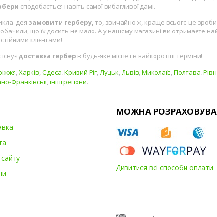
ербери
сподобається навіть самої вибагливої дамі.
икла ідея
замовити герберу,
то, звичайно ж, краще всього це зроби
 побачили, що їх досить не мало. А у нашому магазині ви отримаєте на
остійними клієнтами!
с існує
доставка гербер
в будь-яке місце і в найкоротші терміни!
ріжжя
,
Харків
,
Одеса
,
Кривий Ріг
,
Луцьк
,
Львів
,
Миколаїв
,
Полтава
,
Рівн
ано-Франківськ
,
інші регіони
.
МОЖНА РОЗРАХОВУВА
авка
та
 сайту
Дивитися всі способи оплати
ни