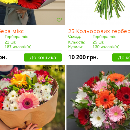
бера мікс
25 Кольорових гербе
Склад:
Гербера
Гербера
mix
mix
21 шт.
Кількість:
25 шт.
187 чоловік(а)
Купили:
130 чоловік(а)
Від 3 годин
Доставка:
Від 3 годин
рн.
10 200 грн.
До кошика
До к
30 см
60 см