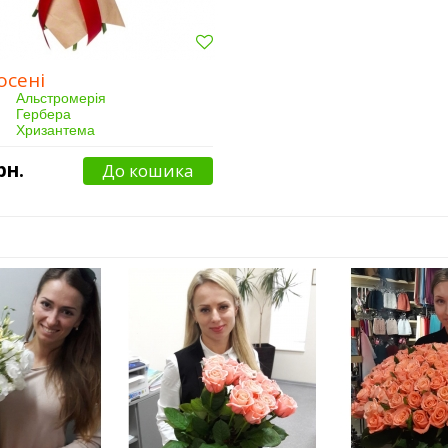
осені
Альстромерія
Гербера
Хризантема
Лист аспідістри
Упаковка
рн.
До кошика
11 шт.
47 чоловік(а)
Від 3 годин