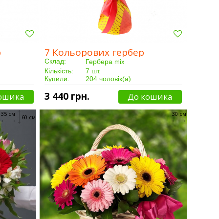
р
7 Кольорових гербер
Склад:
Гербера
mix
Кількість:
7 шт.
Купили:
204 чоловік(а)
Доставка:
Від 3 годин
3 440 грн.
ошика
До кошика
35 см
30 см
60 см