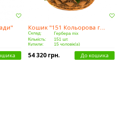
гади"
Кошик "151 Кольорова гербера"
Склад:
Гербера
mix
Кількість:
151 шт.
Купили:
15 чоловік(а)
Доставка:
Від 5 годин
54 320 грн.
ошика
До кошика