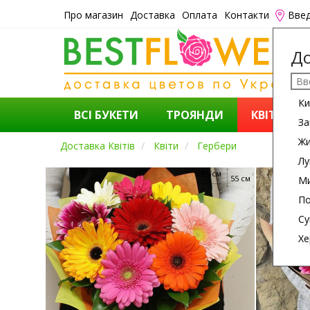
Про магазин
Доставка
Оплата
Контакти
Введ
До
Ки
ВСІ БУКЕТИ
ТРОЯНДИ
КВІТИ
За
Ж
Доставка Квітів
Квіти
Гербери
Лу
25 см
55 см
Ми
По
Су
Хе