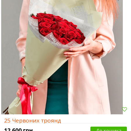
Суми
Харків
Херсон
25 Червоних троянд
12 600 грн.
До кошика