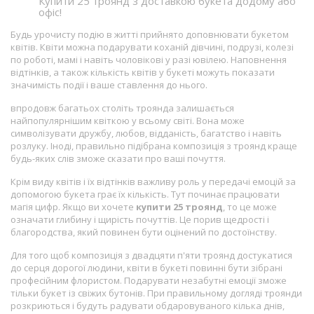
Купити 25 троянд з доставкою букета додому або
офіс!
Будь урочисту подію в житті прийнято доповнювати букетом
квітів. Квіти можна подарувати коханій дівчині, подрузі, колезі
по роботі, мамі і навіть чоловікові у разі ювілею. Наповнення
відтінків, а також кількість квітів у букеті можуть показати
значимість події і ваше ставлення до нього.
впродовж багатьох століть троянда залишається
найпопулярнішим квіткою у всьому світі. Вона може
символізувати дружбу, любов, відданість, багатство і навіть
розлуку. Іноді, правильно підібрана композиція з троянд краще
будь-яких слів зможе сказати про ваші почуття.
Крім виду квітів і їх відтінків важливу роль у передачі емоцій за
допомогою букета грає їх кількість. Тут починає працювати
магія цифр. Якщо ви хочете
купити 25 троянд
, то це може
означати глибину і щирість почуттів. Це порив щедрості і
благородства, який повинен бути оцінений по достоїнству.
Для того щоб композиція з двадцяти п'яти троянд достукатися
до серця дорогої людини, квіти в букеті повинні бути зібрані
професійним флористом. Подарувати незабутні емоції зможе
тільки букет із свіжих бутонів. При правильному догляді троянди
розкриються і будуть радувати обдаровуваного кілька днів,