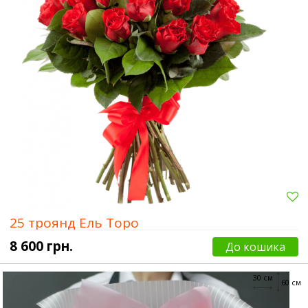
25 троянд Ель Торо
8 600 грн.
До кошика
30 см
60 см