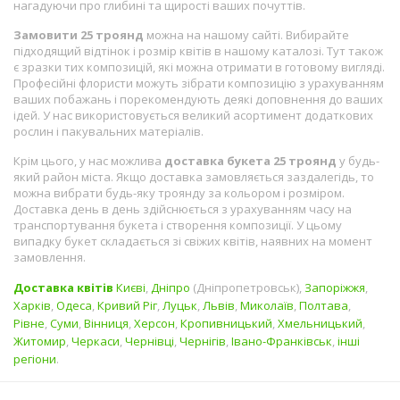
нагадуючи про глибині та щирості ваших почуттів.
Замовити 25 троянд
можна на нашому сайті. Вибирайте
підходящий відтінок і розмір квітів в нашому каталозі. Тут також
є зразки тих композицій, які можна отримати в готовому вигляді.
Професійні флористи можуть зібрати композицію з урахуванням
ваших побажань і порекомендують деякі доповнення до ваших
ідей. У нас використовується великий асортимент додаткових
рослин і пакувальних матеріалів.
Крім цього, у нас можлива
доставка букета 25 троянд
у будь-
який район міста. Якщо доставка замовляється заздалегідь, то
можна вибрати будь-яку троянду за кольором і розміром.
Доставка день в день здійснюється з урахуванням часу на
транспортування букета і створення композиції. У цьому
випадку букет складається зі свіжих квітів, наявних на момент
замовлення.
Доставка квітів
Києві
,
Дніпро
(Дніпропетровськ),
Запоріжжя
,
Харків
,
Одеса
,
Кривий Ріг
,
Луцьк
,
Львів
,
Миколаїв
,
Полтава
,
Рівне
,
Суми
,
Вінниця
,
Херсон
,
Кропивницький
,
Хмельницький
,
Житомир
,
Черкаси
,
Чернівці
,
Чернігів
,
Івано-Франківськ
,
інші
регіони
.