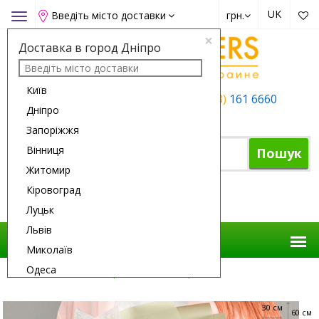
UK
Введіть місто доставки
грн.
Toggle
navigation
×
Доставка в город Дніпро
Київ
+38 (050)
162 6660
+38 (063)
161 6660
Дніпро
+38 (067)
165 6660
Запоріжжя
Вінниця
Пошук
Житомир
Кіровоград
Кошик
Луцьк
Львів
Миколаїв
Одеса
Доставка Квітів
Троянди
25 Троянд
Полтава
30 см
Рівне
60 см