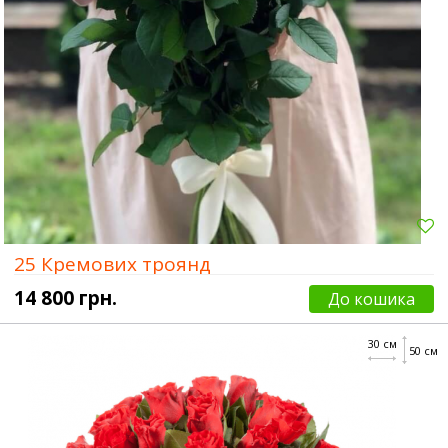
25 Кремових троянд
14 800 грн.
До кошика
30 см
50 см