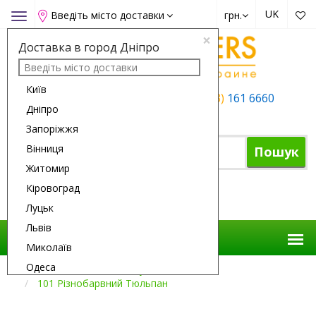
UK
Введіть місто доставки
грн.
Toggle
navigation
×
Доставка в город Дніпро
Київ
+38 (050)
162 6660
+38 (063)
161 6660
Дніпро
+38 (067)
165 6660
Запоріжжя
Вінниця
Пошук
Житомир
Кіровоград
Кошик
Луцьк
Львів
Миколаїв
Одеса
Доставка Квітів
Всі Букети
101 Різнобарвний Тюльпан
Полтава
Рівне