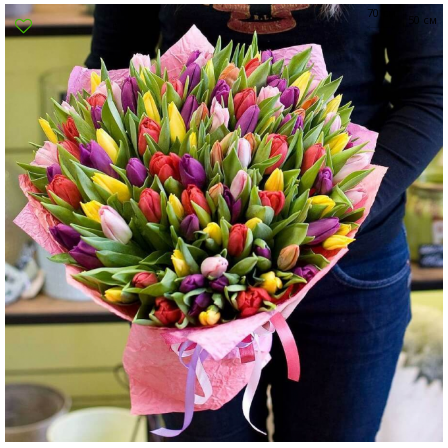
70 см
Суми
50 см
Харків
Херсон