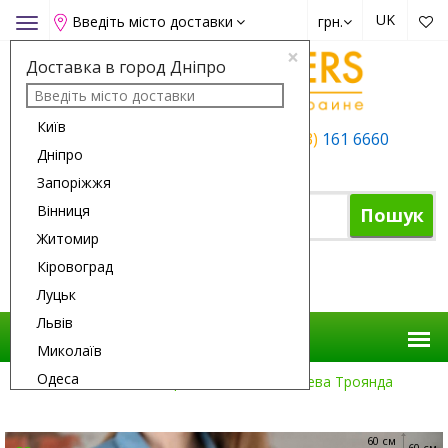
UK
Введіть місто доставки
грн.
Toggle
navigation
×
Доставка в город Дніпро
Київ
+38 (050)
162 6660
+38 (063)
161 6660
Дніпро
+38 (067)
165 6660
Запоріжжя
Вінниця
Пошук
Житомир
Кіровоград
Кошик
Луцьк
Львів
Миколаїв
Одеса
Доставка Квітів
Троянди
101 Рожева Троянда
Полтава
Рівне
60 см
60 см