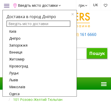
UK
Введіть місто доставки
грн.
Toggle
navigation
×
Доставка в город Дніпро
Київ
+38 (050)
162 6660
+38 (063)
161 6660
Дніпро
+38 (067)
165 6660
Запоріжжя
Вінниця
Пошук
Житомир
Кіровоград
Кошик
Луцьк
Львів
Миколаїв
Одеса
Доставка Квітів
Немає В Наявності
101 Розово-Желтий Тюльпан
Полтава
Рівне