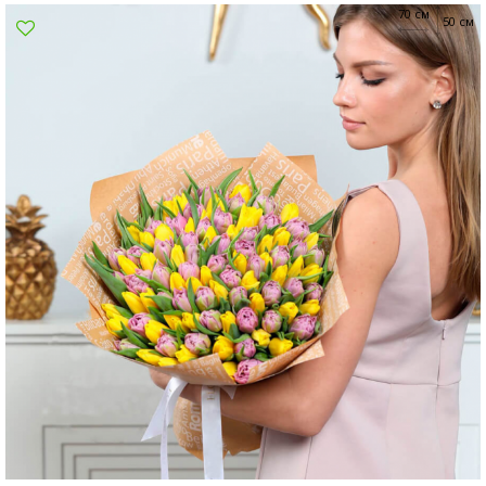
70 см
Суми
50 см
Харків
Херсон