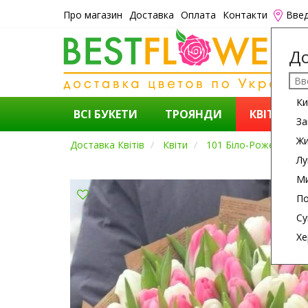
Про магазин
Доставка
Оплата
Контакти
Введ
До
Ки
ВСІ БУКЕТИ
ТРОЯНДИ
КВІТИ
За
Ж
Доставка Квітів
Квіти
101 Біло-Рожевий Т
Лу
Ми
По
Су
Хе