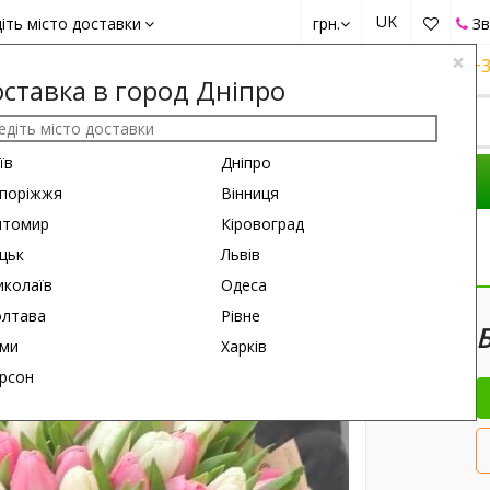
UK
іть місто доставки
грн.
Зв
×
+38 (050)
162 6660
+38 (063)
161 6660
+3
ставка в город Дніпро
їв
Дніпро
КОМПОЗИЦІЇ
ПРИВІД
ПОДАРУНКИ
поріжжя
Вінниця
итомир
Кіровоград
юльпан
цьк
Львів
колаїв
Одеса
70 см
50 см
лтава
Рівне
101 
ми
Харків
рсон