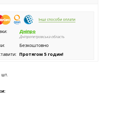
Інші способи оплати
вки:
Дніпро
Дніпропетровська область
ки:
Безкоштовно
тавити:
Протягом 5 годин!
 шт.
ки: