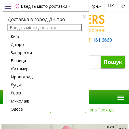
UK
Введіть місто доставки
грн.
Toggle
navigation
×
Доставка в город Дніпро
Київ
+38 (050)
162 6660
+38 (063)
161 6660
Дніпро
+38 (067)
165 6660
Запоріжжя
Вінниця
Пошук
Житомир
Кіровоград
Кошик
Луцьк
Львів
Миколаїв
Одеса
Доставка Квітів
Троянди
151 Червона Троянда
Полтава
Рівне
80 см
60 см