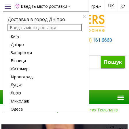
UK
Введіть місто доставки
грн.
Toggle
navigation
×
Доставка в город Дніпро
Київ
+38 (050)
162 6660
+38 (063)
161 6660
Дніпро
+38 (067)
165 6660
Запоріжжя
Вінниця
Пошук
Житомир
Кіровоград
Кошик
Луцьк
Львів
Миколаїв
Одеса
Доставка Квітів
Всі Букети
19 Жовтих Тюльпанів
Полтава
Рівне
25 см
50 см