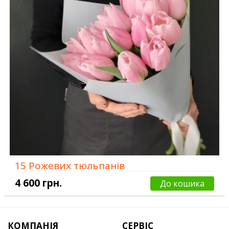
15 Рожевих тюльпанів
4 600 грн.
До кошика
КОМПАНІЯ
СЕРВІС