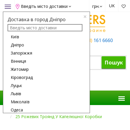
UK
Введіть місто доставки
грн.
Toggle
navigation
×
Доставка в город Дніпро
Київ
+38 (050)
162 6660
+38 (063)
161 6660
Дніпро
+38 (067)
165 6660
Запоріжжя
Вінниця
Пошук
Житомир
Кіровоград
Кошик
Луцьк
Львів
Миколаїв
Одеса
Доставка Квітів
Композиції
25 Рожевих Троянд У Капелюшної Коробки
Полтава
Рівне