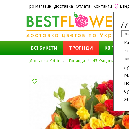
Про магазин
Доставка
Оплата
Контакти
Введ
До
Ки
ВСІ БУКЕТИ
ТРОЯНДИ
КВІТИ
За
Ж
Доставка Квітів
Троянди
45 Кущових Троян
Лу
Ми
По
Су
Хе