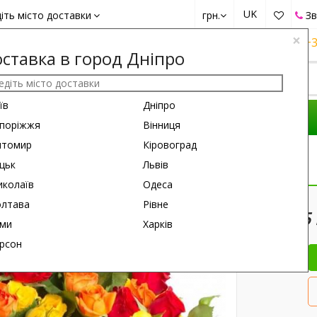
UK
іть місто доставки
грн.
Зв
×
+38 (050)
162 6660
+38 (063)
161 6660
+3
ставка в город Дніпро
їв
Дніпро
КОМПОЗИЦІЇ
ПРИВІД
ПОДАРУНКИ
поріжжя
Вінниця
итомир
Кіровоград
д Mix
цьк
Львів
колаїв
Одеса
50 см
60 см
лтава
Рівне
45
ми
Харків
рсон