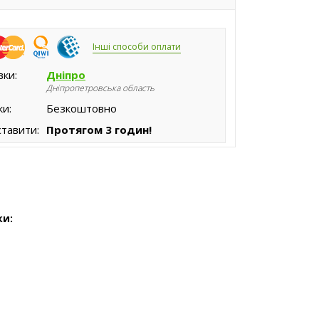
Інші способи оплати
вки:
Дніпро
Дніпропетровська область
ки:
Безкоштовно
тавити:
Протягом 3 годин!
ки: