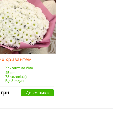
лих хризантем
Хризантема біла
45 шт.
78 чоловік(а)
:
Від 3 годин
 грн.
До кошика