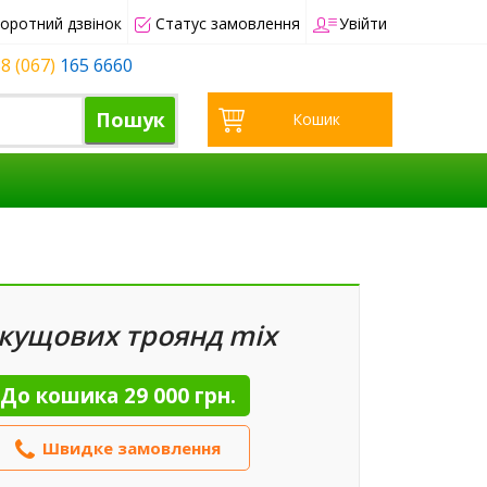
оротний дзвінок
Статус замовлення
Увійти
8 (067)
165 6660
Пошук
Кошик
 кущових троянд mix
До кошика
29 000 грн.
Швидке замовлення