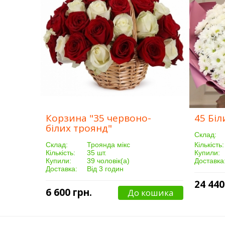
Корзина "35 червоно-
45 Бі
білих троянд"
Склад:
Склад:
Троянда мікс
Кількість:
Кількість:
35 шт.
Купили:
Купили:
39 чоловік(а)
Доставка
Доставка:
Від 3 годин
24 440
6 600 грн.
До кошика