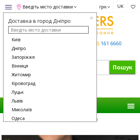
UK
Введіть місто доставки
грн.
Toggle
navigation
×
Доставка в город Дніпро
Київ
+38 (050)
162 6660
+38 (063)
161 6660
Дніпро
+38 (067)
165 6660
Запоріжжя
Вінниця
Пошук
Житомир
Кіровоград
Кошик
Луцьк
Львів
Миколаїв
Одеса
Доставка Квітів
Квіти
7 Хризантем
Полтава
Рівне
30 см
60 см