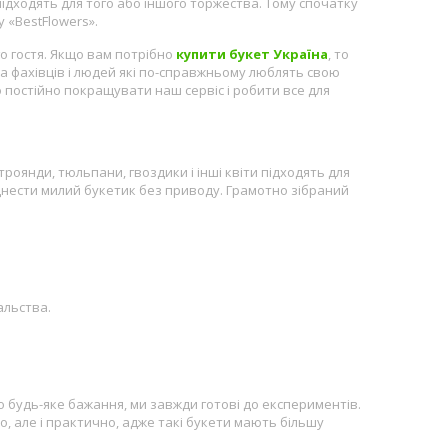
 підходять для того або іншого торжества. Тому спочатку
 «BestFlowers».
о гостя. Якщо вам потрібно
купити букет Україна
, то
нда фахівців і людей які по-справжньому люблять свою
 постійно покращувати наш сервіс і робити все для
 троянди, тюльпани, гвоздики і інші квіти підходять для
днести милий букетик без приводу. Грамотно зібраний
альства.
о будь-яке бажання, ми завжди готові до експериментів.
о, але і практично, адже такі букети мають більшу