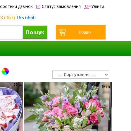
оротний дзвінок
Статус замовлення
Увійти
8 (067)
165 6660
Пошук
Кошик
35 см
40 см
60 см