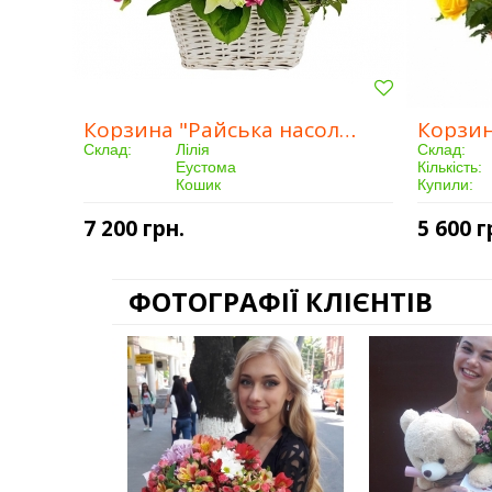
Корзина "Райська насолода"
Склад:
Лілія
Склад:
Еустома
Кількість:
Кошик
Купили:
Кількість:
15 шт.
Доставка:
Купили:
13 чоловік(а)
7 200 грн.
5 600 г
Доставка:
Від 5 годин
ФОТОГРАФІЇ КЛІЄНТІВ