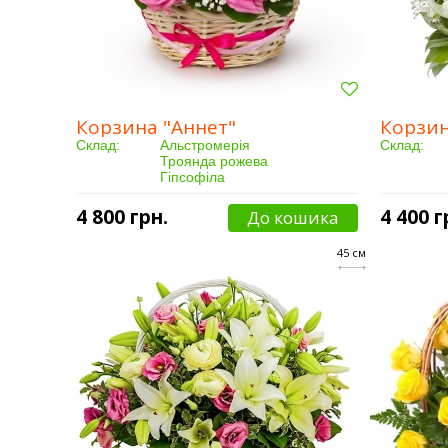
Корзина "Аннет"
Корзин
Склад:
Альстромерія
Склад:
Троянда рожева
Гіпсофіла
Кошик
Кількість:
15 шт.
4 800 грн.
4 400 г
До кошика
Купили:
24 чоловік(а)
Кількість:
Доставка:
Від 3 годин
Купили:
45 см
Доставка: