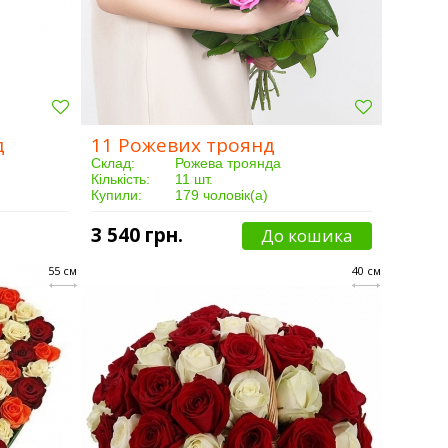
д
11 Рожевих троянд
Склад:
Рожева троянда
Кількість:
11 шт.
Купили:
179 чоловік(а)
Доставка:
Від 3 годин
3 540 грн.
До кошика
55 см
40 см