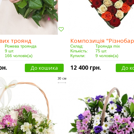
вих троянд
Рожева троянда
Склад:
Троянда mix
9 шт.
Кількість:
75 шт.
166 чоловік(а)
Купили:
9 чоловік(а)
Від 3 годин
Доставка:
Від 5 годин
рн.
12 400 грн.
До кошика
До к
30 см