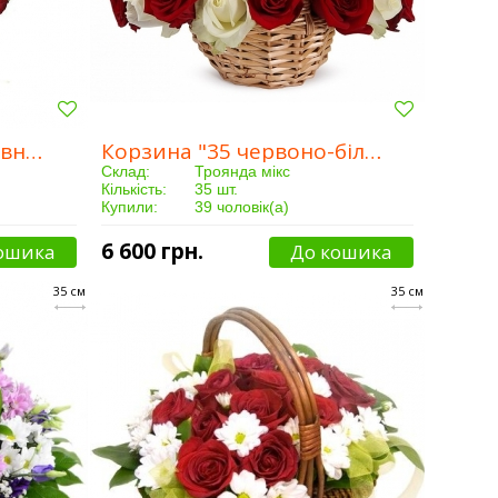
Композиція "Різнобарвне серце"
Корзина "35 червоно-білих троянд"
Склад:
Троянда мікс
Кількість:
35 шт.
Купили:
39 чоловік(а)
Доставка:
Від 3 годин
6 600 грн.
ошика
До кошика
35 см
35 см