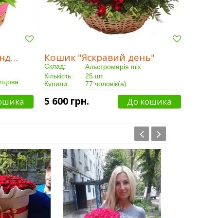
Корзина "Яскравий тандем"
Кошик "Яскравий день"
Склад:
Альстромерія
mix
Кількість:
25 шт.
кущова
Купили:
77 чоловік(а)
Доставка:
Від 3 годин
5 600 грн.
ошика
До кошика