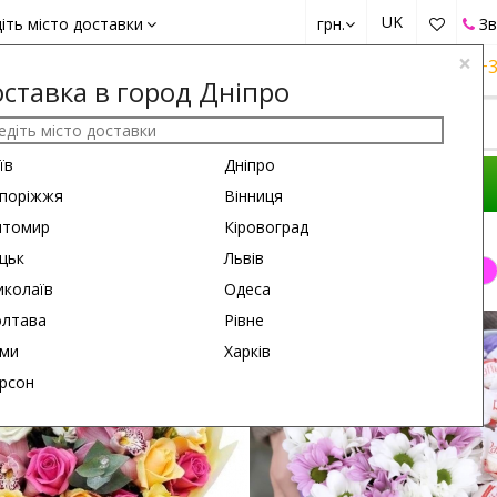
UK
іть місто доставки
грн.
Зв
×
+38 (050)
162 6660
+38 (063)
161 6660
+3
ставка в город Дніпро
їв
Дніпро
КОМПОЗИЦІЇ
ПРИВІД
ПОДАРУНКИ
поріжжя
Вінниця
итомир
Кіровоград
цьк
Львів
грн.
1000 - 2000 грн.
від 2000 грн.
колаїв
Одеса
лтава
Рівне
45 см
60 см
ми
Харків
рсон