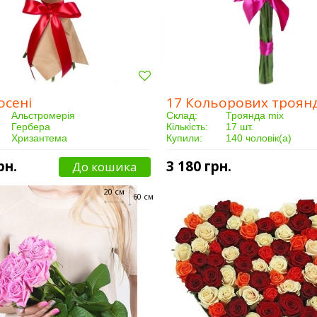
осені
17 Кольорових троян
Альстромерія
Склад:
Троянда mix
Гербера
Кількість:
17 шт.
Хризантема
Купили:
140 чоловік(а)
Лист аспідістри
Доставка:
Від 3 годин
Упаковка
рн.
3 180 грн.
До кошика
11 шт.
47 чоловік(а)
20 см
Від 3 годин
60 см