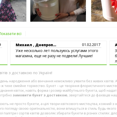
Показати всі
9
01.02.2017
Михаил , Днепроп...
Уже несколько лет пользуюсь услугами этого
З
магазина, еще не разу не подвели! Лучшие!
б
л
б
тів з доставкою по Україні!
лля, день народження або вінчання неможливо уявити без живих квітів.
 ж тихе сімейне торжество. Букет – це творіння флористичного мист
оєднання квіток, навіть форма і розмір майбутнього букета, щоб нада
потрібно
замовити букет з доставкою
, звертайтеся до фахівців на
юють не просто букети, а цілі твори квіткового мистецтва, кожний з 
го погляду своєю оригінальністю, вони впишуться в стиль будь-якого
ї палітри і сортів квітів дозволяє збирати букети в різних стилях: д