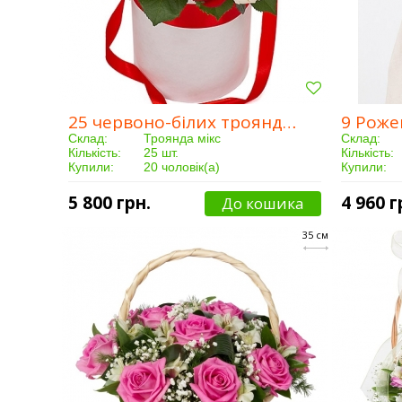
25 червоно-білих троянд у капелюшної коробки
9 Роже
Склад:
Троянда мікс
Склад:
Кількість:
25 шт.
Кількість:
Купили:
20 чоловік(а)
Купили:
Доставка:
Від 3 годин
Доставка:
5 800 грн.
4 960 г
До кошика
35 см