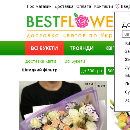
Про магазин
Доставка
Оплата
Контакти
Введ
До
Ки
ВСІ БУКЕТИ
ТРОЯНДИ
КВІТИ
За
Ж
Доставка Квітів
Всі Букети
Лу
Швидкий фільтр:
до 500 грн.
500 - 1000 
Ми
По
30 см
60 см
Су
Хе