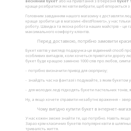
весняний букет
або на привітання з 8 березня
букет 
краще розібратися які квіти вибрати, щоб впорається 
Головним завданням нашого магазину є доставляти людя
краще зробити це в магазині «BestFlowers», у нас тільк
роботу. Швидка та якісна робота наших майстрів – це 
максимального комфорту клієнтів.
Перед доставкою, потрібно замовити краси
Букет квітів у вигляді подарунка-це відмінний спосіб про
особливих випадків, коли хочеться привітати дорогу л
букет буде кращою заміною 1000 слів про любов, симпаті
- потрібно визначити привід для сюрпризу;
- знайдіть час на фантазії і подумайте, з яким букетом у
- для молодих леді підходять букети пастельних тонів, 
Ну, а якщо хочете справити незабутнє враження – зверн
Чому вигідно купити букет в інтернет-магаз
У нас кожен зможе знайти те, що потрібно. Навіть якщо
Зараз крім класичних букетів популярні квіти в шляпных
тривалість життя.