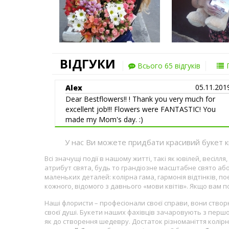
ВІДГУКИ
Всього 65 відгуків
05.11.201
Alex
Dear Bestflowers!! ! Thank you very much for
excellent job!!! Flowers were FANTASTIC! You
made my Mom's day. :)
У нас Ви можете придбати красивий букет кві
Всі значущі події в нашому житті, такі як ювілей, весі
атрибут свята, будь то грандіозне масштабне свято або
маленьких деталей: колірна гама, гармонія відтінків, п
кожного, відомого з давнього «мови квітів». Якщо вам 
Наші флористи – професіонали своєї справи, вони створ
своєї душі. Букети наших фахівців зачаровують з першо
як до створення шедевру. Достаток різноманіття колірно