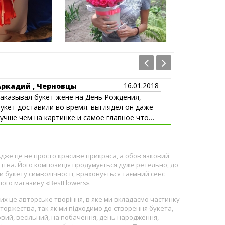
16.01.2018
Аркадий , Черновцы
Сергей , 
аказывал букет жене на День Рождения,
помогли п
укет доставили во время. выглядел он даже
супер
учше чем на картинке и самое главное что
укет простоял достаточно долго
 Адже це не просто красиве прикраса, а обов'язковий
ецтва. Його композиція продумується дуже ретельно, до
ти букету символічності, враховується таємний сенс
шого магазину «BestFlowers».
них це авторське творіння, в яке ми вкладаємо частинку
 торжества, так як ми підходимо до створення букета,
іловий, весільний, на побачення, день народження,