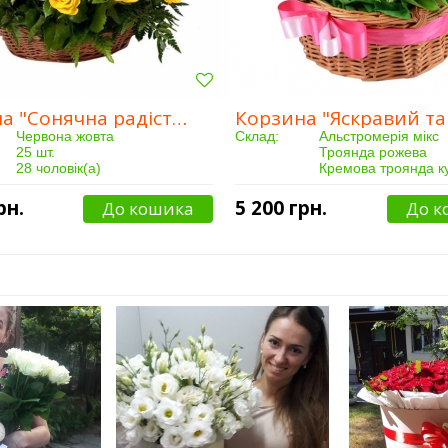
Корзина "Сонячна радість"
Червона жовта
Склад:
Альстромерія мікс
25 шт.
Троянда рожева
28 чоловік(а)
Кремова троянда 
Від 3 годин
Кошик
Кількість:
17 шт.
рн.
5 200 грн.
До кошика
До к
Купили:
28 чоловік(а)
Доставка:
Від 3 годин