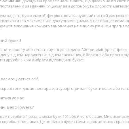
тюльпанів
. Досвідчені професіонали знають, що далеко не всі квіти
з поставленим завданням. У цьому вам допоможуть флористи магазину
м радість, бурю емоцій, феєрію свята та чудовий настрій для кожног
и свіжі квіти і за максимально доступними цінами. У нас працює кома
гарантія виконання кожного замовлення на вищому рівні. Ми прагнемо
вий букет!
явити повагу або теплі почуття до людини. Айстри, лілії, фрезії, іриси,
юдину з днем народження, з днем закоханих, 8 березня або просто пі
ї і дружби. Як же вибрати відповідний букет:
 вас асоціюється осіб;
яскраві тони дамам постарше, а суворі стримані букети колег або нач
іться до нас!
ині BestFlowers?
 вам потрібна 1 роза, а може бути 101 або й того більше. Ми виконаєм
 коробках і кошиках. Це не тільки дуже стильно, романтично і красив