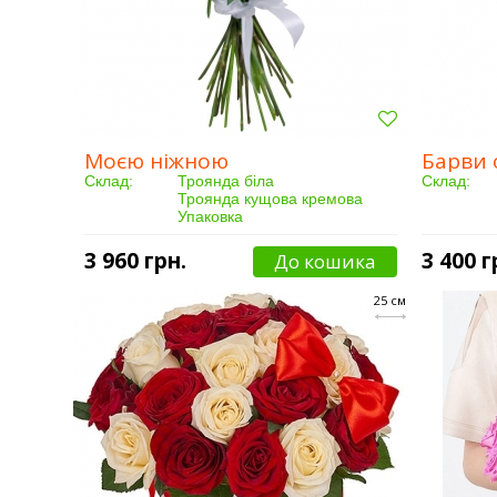
Моєю ніжною
Барви 
Склад:
Троянда біла
Склад:
Троянда кущова кремова
Упаковка
Кількість:
15 шт.
Купили:
47 чоловік(а)
3 960 грн.
3 400 г
До кошика
Доставка:
Від 3 годин
Кількість:
Купили:
25 см
Доставка: