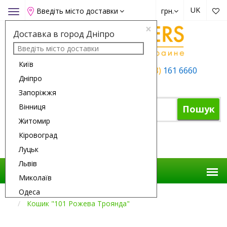
UK
Введіть місто доставки
грн.
Toggle
navigation
×
Доставка в город Дніпро
Київ
+38 (050)
162 6660
+38 (063)
161 6660
Дніпро
+38 (067)
165 6660
Запоріжжя
Вінниця
Пошук
Житомир
Кіровоград
Кошик
Луцьк
Львів
Миколаїв
Одеса
Доставка Квітів
Композиції
Кошик "101 Рожева Троянда"
Полтава
Рівне