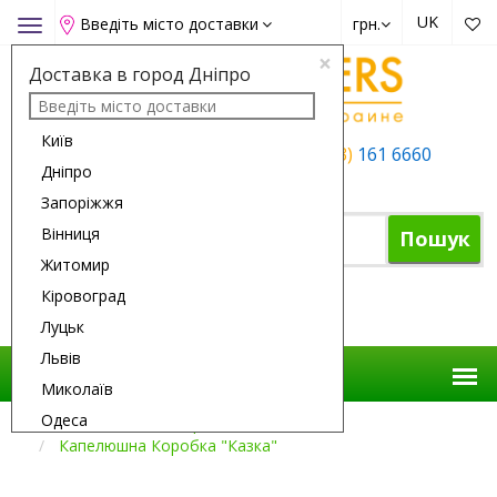
UK
Введіть місто доставки
грн.
Toggle
navigation
×
Доставка в город Дніпро
Київ
+38 (050)
162 6660
+38 (063)
161 6660
Дніпро
+38 (067)
165 6660
Запоріжжя
Вінниця
Пошук
Житомир
Кіровоград
Кошик
Луцьк
Львів
Миколаїв
Одеса
Доставка Квітів
Троянди
Капелюшна Коробка "Казка"
Полтава
Рівне