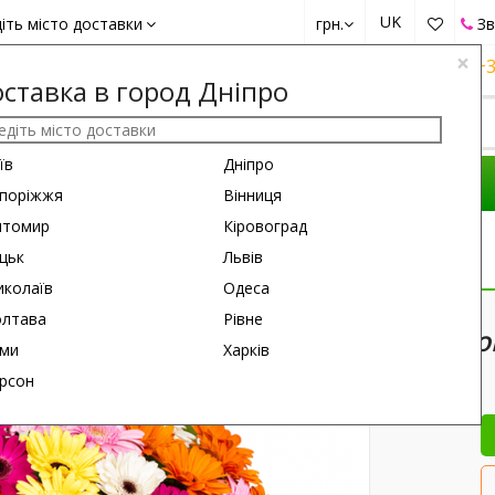
UK
іть місто доставки
грн.
Зв
×
+38 (050)
162 6660
+38 (063)
161 6660
+3
ставка в город Дніпро
їв
Дніпро
КОМПОЗИЦІЇ
ПРИВІД
ПОДАРУНКИ
поріжжя
Вінниця
итомир
Кіровоград
ьорова Гербера"
цьк
Львів
колаїв
Одеса
100
см
лтава
Рівне
Ко
ми
Харків
рсон