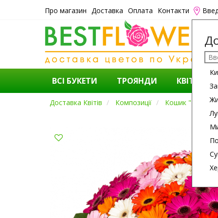
Про магазин
Доставка
Оплата
Контакти
Введ
До
Ки
ВСІ БУКЕТИ
ТРОЯНДИ
КВІТИ
За
Ж
Доставка Квітів
Композиції
Кошик "151 Кол
Лу
Ми
По
Су
Хе