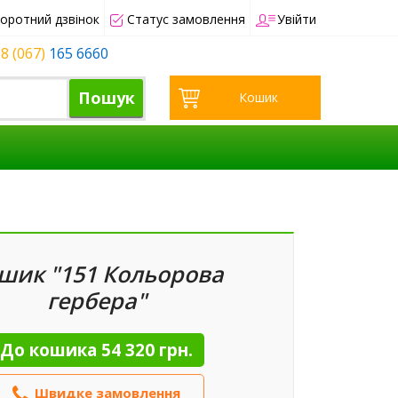
оротний дзвінок
Статус замовлення
Увійти
8 (067)
165 6660
Пошук
Кошик
шик "151 Кольорова
гербера"
До кошика
54 320 грн.
Швидке замовлення