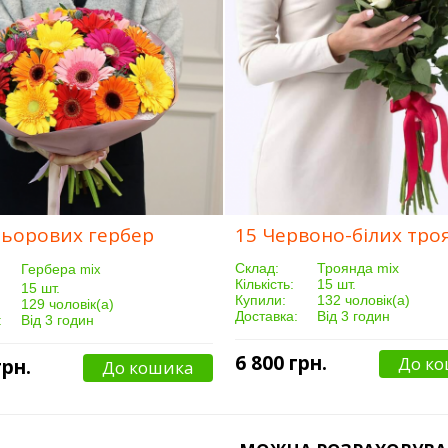
льорових гербер
15 Червоно-білих тро
Склад:
Троянда mix
Гербера
mix
Кількість:
15 шт.
15 шт.
Купили:
132 чоловік(а)
129 чоловік(а)
Доставка:
Від 3 годин
:
Від 3 годин
6 800 грн.
До к
грн.
До кошика