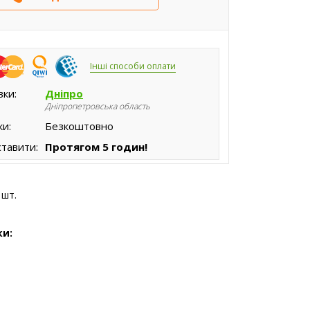
Інші способи оплати
вки:
Дніпро
Дніпропетровська область
ки:
Безкоштовно
тавити:
Протягом 5 годин!
 шт.
ки: