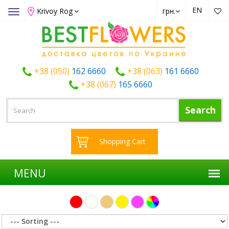
EN
Krivoy Rog
грн.
Toggle
navigation
+38 (050)
162 6660
+38 (063)
161 6660
+38 (067)
165 6660
Search
Shopping Cart