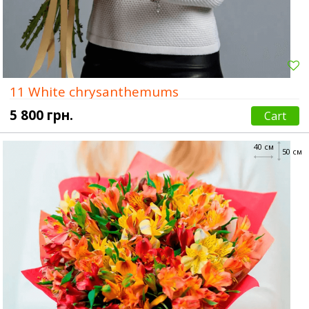
11 White chrysanthemums
5 800 грн.
Cart
40 см
50 см