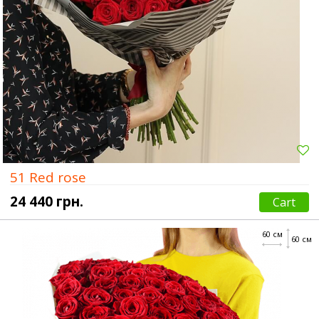
51 Red rose
24 440 грн.
Cart
60 см
60 см