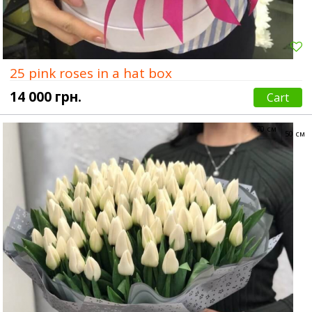
25 pink roses in a hat box
14 000 грн.
Cart
70 см
50 см