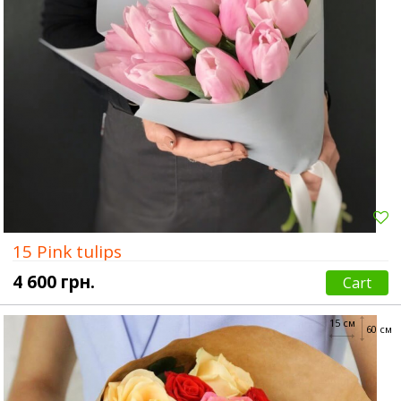
15 Pink tulips
4 600 грн.
Cart
15 см
60 см