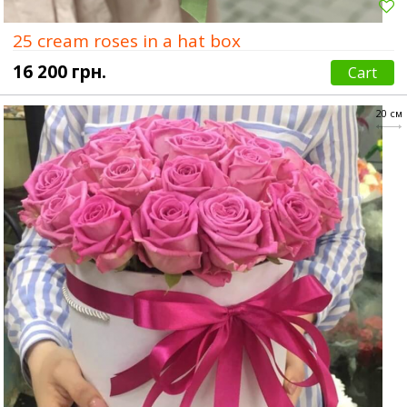
25 cream roses in a hat box
16 200 грн.
Cart
20 см