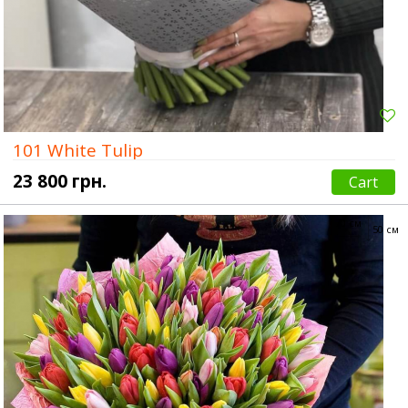
101 White Tulip
23 800 грн.
Cart
70 см
50 см