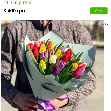
11 Tulip mix
3 400 грн.
Cart
30 см
50 см