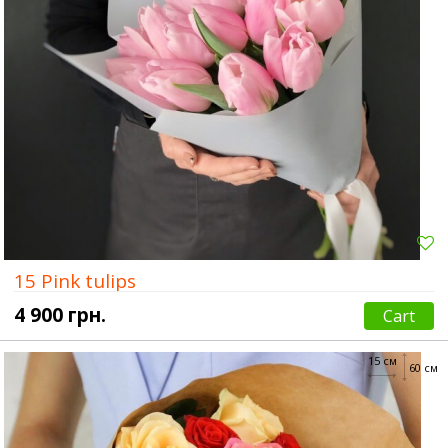
15 Pink tulips
4 900 грн.
Cart
15 см
60 см