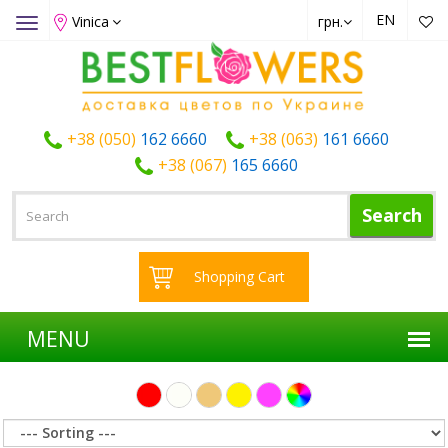
EN
Vinica
грн.
Toggle
navigation
+38 (050)
162 6660
+38 (063)
161 6660
+38 (067)
165 6660
Search
Shopping Cart