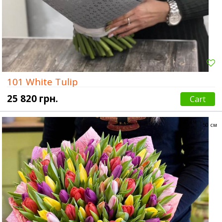
101 White Tulip
25 820 грн.
Cart
70 см
50 см