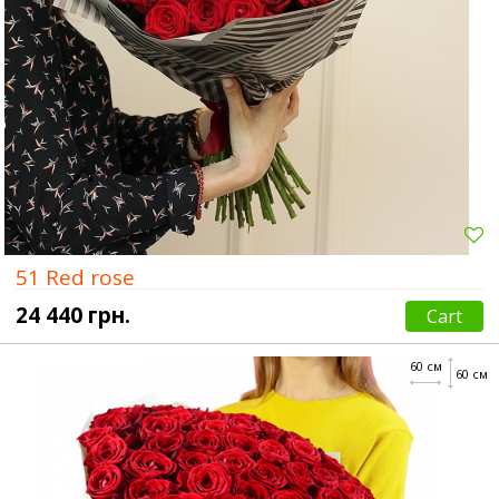
51 Red rose
24 440 грн.
Cart
60 см
60 см