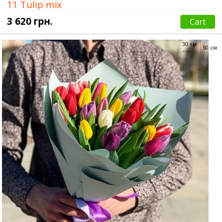
11 Tulip mix
3 620 грн.
Cart
30 см
50 см