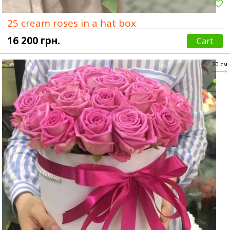
25 cream roses in a hat box
16 200 грн.
Cart
20 см