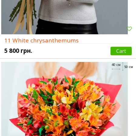
11 White chrysanthemums
5 800 грн.
Cart
40 см
50 см