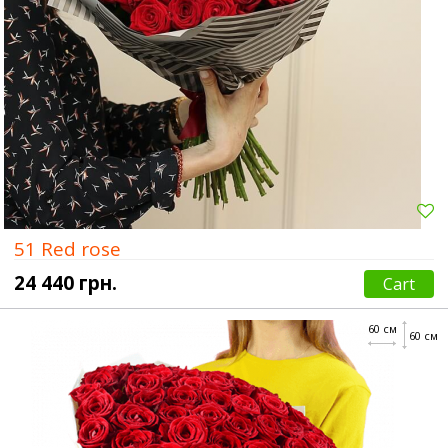
51 Red rose
24 440 грн.
Cart
60 см
60 см