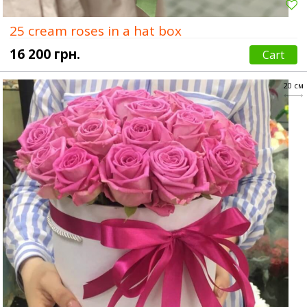
25 cream roses in a hat box
16 200 грн.
Cart
20 см