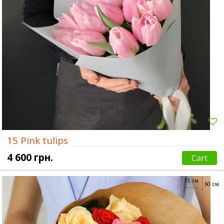
15 Pink tulips
4 600 грн.
Cart
15 см
60 см