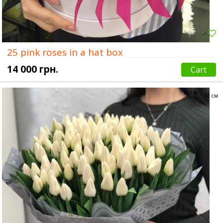
25 pink roses in a hat box
14 000 грн.
Cart
70 см
50 см