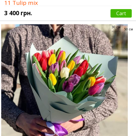
11 Tulip mix
3 400 грн.
Cart
30 см
50 см