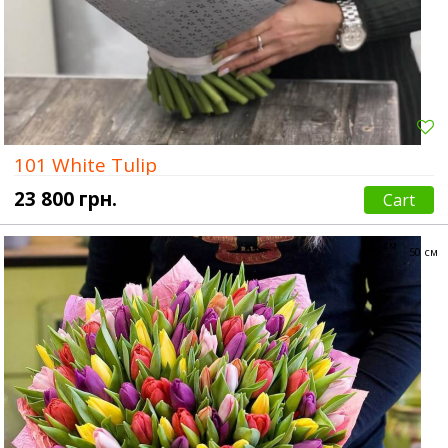
101 White Tulip
23 800 грн.
Cart
70 см
50 см