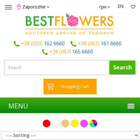
EN
Zaporozhie
грн.
Toggle
navigation
+38 (050)
162 6660
+38 (063)
161 6660
+38 (067)
165 6660
Search
Shopping Cart