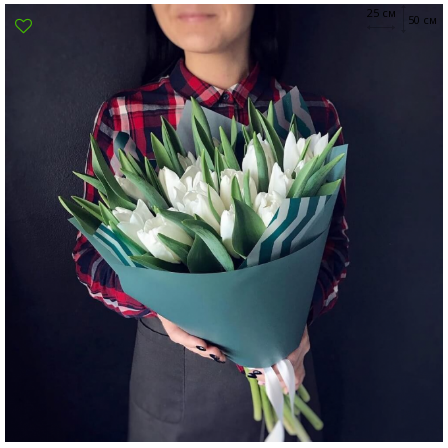
25 см
Суми
50 см
Харків
Херсон