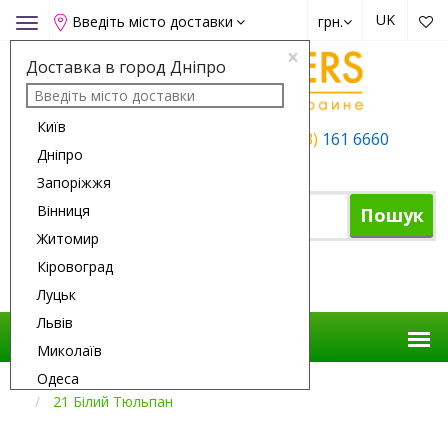
UK
Введіть місто доставки
грн.
Toggle
navigation
×
Доставка в город Дніпро
Київ
+38 (050)
162 6660
+38 (063)
161 6660
Дніпро
+38 (067)
165 6660
Запоріжжя
Вінниця
Пошук
Житомир
Кіровоград
Кошик
Луцьк
Львів
Миколаїв
Одеса
Доставка Квітів
Немає В Наявності
21 Білий Тюльпан
Полтава
Рівне