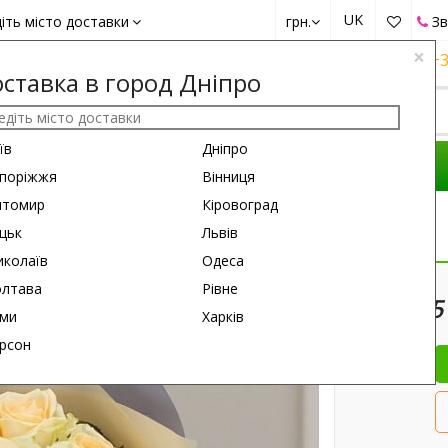
UK
іть місто доставки
грн.
Зв
×
+38 (050)
162 6660
+38 (063)
161 6660
+3
ставка в город Дніпро
їв
Дніпро
КОМПОЗИЦІЇ
ПРИВІД
ПОДАРУНКИ
поріжжя
Вінниця
итомир
Кіровоград
нда
цьк
Львів
колаїв
Одеса
50 см
60 см
лтава
Рівне
5
ми
Харків
рсон