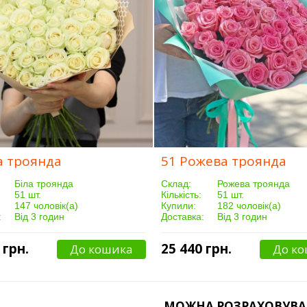
а троянда
51 Рожева троянда
Біла троянда
Склад:
Рожева троянда
51 шт.
Кількість:
51 шт.
147 чоловік(а)
Купили:
182 чоловік(а)
:
Від 3 годин
Доставка:
Від 3 годин
 грн.
25 440 грн.
До кошика
До к
МОЖНА РОЗРАХОВУВА