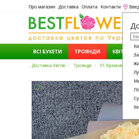
Про магазин
Доставка
Оплата
Контакти
Введ
До
Ки
ВСІ БУКЕТИ
ТРОЯНДИ
КВІТИ
За
Ж
Доставка Квітів
Троянди
51 Кремова Троя
Лу
Ми
По
Су
Хе