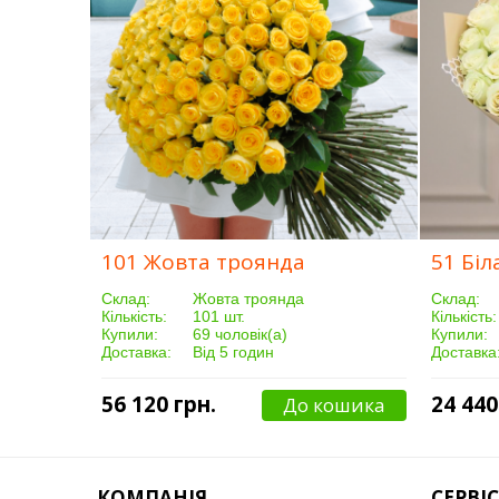
101 Жовта троянда
51 Біл
Склад:
Жовта троянда
Склад:
Кількість:
101 шт.
Кількість:
Купили:
69 чоловік(а)
Купили:
Доставка:
Від 5 годин
Доставка
56 120 грн.
24 440
До кошика
КОМПАНІЯ
СЕРВІС