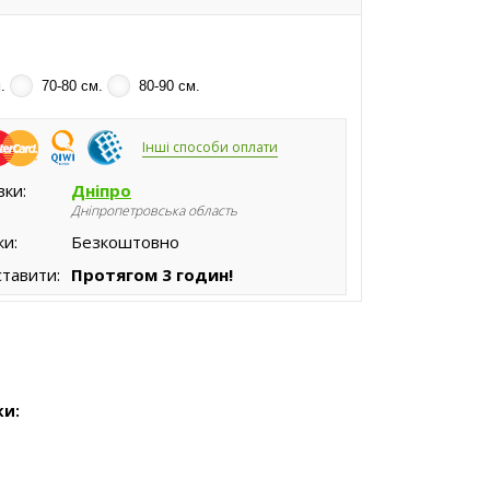
.
70-80 см.
80-90 см.
Інші способи оплати
вки:
Дніпро
Дніпропетровська область
ки:
Безкоштовно
тавити:
Протягом 3 годин!
ки: