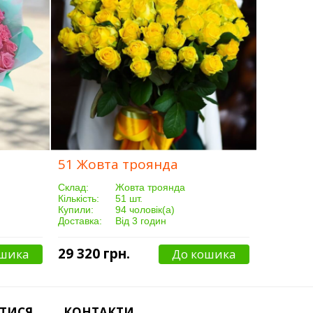
51 Жовта троянда
Склад:
Жовта троянда
Кількість:
51 шт.
Купили:
94 чоловік(а)
Доставка:
Від 3 годин
29 320 грн.
ошика
До кошика
ТИСЯ
КОНТАКТИ