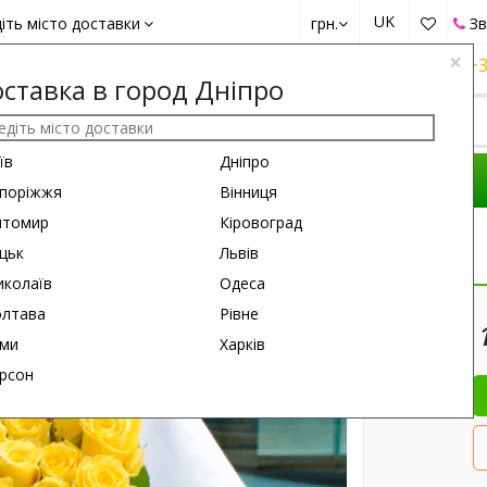
UK
іть місто доставки
грн.
Зв
×
+38 (050)
162 6660
+38 (063)
161 6660
+3
ставка в город Дніпро
їв
Дніпро
КОМПОЗИЦІЇ
ПРИВІД
ПОДАРУНКИ
поріжжя
Вінниця
итомир
Кіровоград
да
цьк
Львів
колаїв
Одеса
60 см
60 см
лтава
Рівне
ми
Харків
рсон