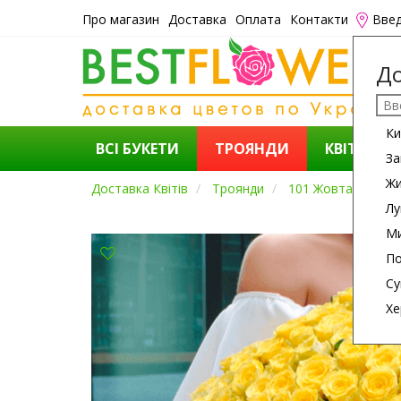
Про магазин
Доставка
Оплата
Контакти
Введ
До
Ки
ВСІ БУКЕТИ
ТРОЯНДИ
КВІТИ
За
Ж
Доставка Квітів
Троянди
101 Жовта Троян
Лу
Ми
По
Су
Хе