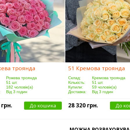
жева троянда
51 Кремова троянда
Рожева троянда
Склад:
Кремова троянда
51 шт.
Кількість:
51 шт.
182 чоловік(а)
Купили:
59 чоловік(а)
:
Від 3 годин
Доставка:
Від 3 годин
 грн.
28 320 грн.
До кошика
До к
МОЖНА РОЗРАХОВУВА