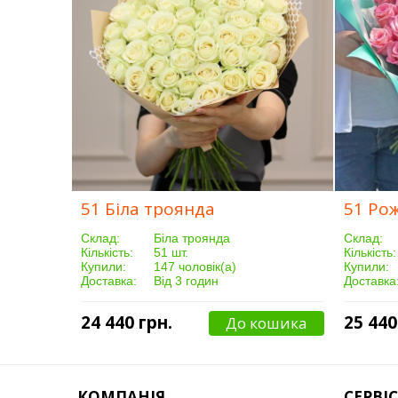
51 Біла троянда
51 Ро
Склад:
Біла троянда
Склад:
Кількість:
51 шт.
Кількість:
Купили:
147 чоловік(а)
Купили:
Доставка:
Від 3 годин
Доставка
24 440 грн.
25 440
До кошика
КОМПАНІЯ
СЕРВІС