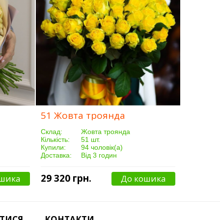
51 Жовта троянда
Склад:
Жовта троянда
Кількість:
51 шт.
Купили:
94 чоловік(а)
Доставка:
Від 3 годин
29 320 грн.
ошика
До кошика
ТИСЯ
КОНТАКТИ