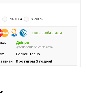
.
70-80 см.
80-90 см.
Інші способи оплати
вки:
Дніпро
Дніпропетровська область
ки:
Безкоштовно
тавити:
Протягом 5 годин!
ки: