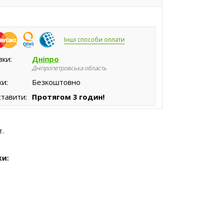
Інші способи оплати
вки:
Дніпро
Дніпропетровська область
ки:
Безкоштовно
тавити:
Протягом 3 годин!
т.
ки: