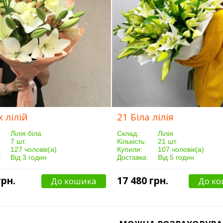
х лілій
21 Біла лілія
Лілія біла
Склад:
Лілія
7 шт.
Кількість:
21 шт.
127 чоловік(а)
Купили:
107 чоловік(а)
:
Від 3 годин
Доставка:
Від 5 годин
грн.
17 480 грн.
До кошика
До к