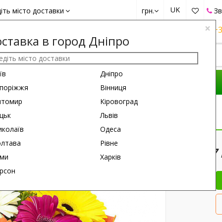
UK
іть місто доставки
грн.
Зв
×
+38 (050)
162 6660
+38 (063)
161 6660
+3
ставка в город Дніпро
їв
Дніпро
КОМПОЗИЦІЇ
ПРИВІД
ПОДАРУНКИ
поріжжя
Вінниця
итомир
Кіровоград
цьк
Львів
колаїв
Одеса
15 см
55 см
лтава
Рівне
7
ми
Харків
рсон