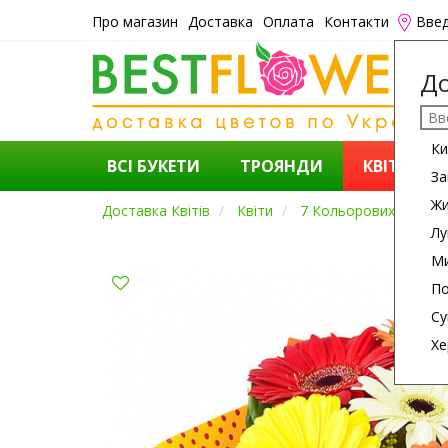
Про магазин
Доставка
Оплата
Контакти
Введ
До
Ки
ВСІ БУКЕТИ
ТРОЯНДИ
КВІТИ
За
Ж
Доставка Квітів
Квіти
7 Кольорових Гербер
Лу
Ми
По
Су
Хе