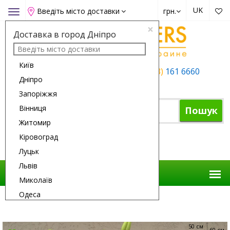
UK
Введіть місто доставки
грн.
Toggle
navigation
×
Доставка в город Дніпро
Київ
+38 (050)
162 6660
+38 (063)
161 6660
Дніпро
+38 (067)
165 6660
Запоріжжя
Вінниця
Пошук
Житомир
Кіровоград
Кошик
Луцьк
Львів
Миколаїв
Одеса
Доставка Квітів
Квіти
7 Білих Лілій
Полтава
Рівне
50 см
60 см